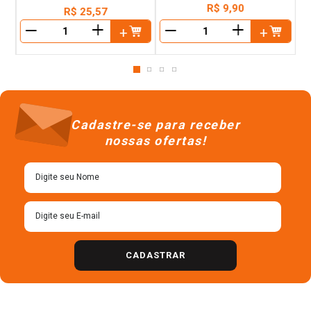
R$
9
,
90
R$
25
,
57
＋
＋
－
－
Cadastre-se para receber
nossas ofertas!
CADASTRAR