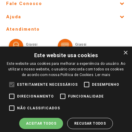
Fale Conosco
Site Institucional
Ajuda
Lojas Físicas e Horários
Telefones e horários das lojas físicas
Ofertas
Atendimento
Política de Privacidade e Termos de Uso
Cartão Giassi
Formas de Pagamento
Giassi
Giassi
Televendas
Políticas de entrega
Vendas Online
Ouvidoria
×
Amigo Giassi
Este website usa cookies
Trocas e Devoluções
Notícias
Este website usa cookies para melhorar a experiência do usuário. Ao
Perguntas frequentes
utilizar o nosso website, o usuário concorda com todos os cookies
Redes Sociais
de acordo com nossa Política de Cookies.
Ler mais
Trabalhe Conosco
ESTRITAMENTE NECESSÁRIOS
DESEMPENHO
Identidade Visual
DIRECIONAMENTO
FUNCIONALIDADE
Pagamento e Segurança
NÃO CLASSIFICADOS
ACEITAR TODOS
RECUSAR TODOS