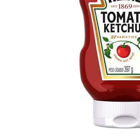
10
º
arroz