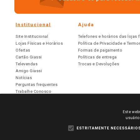
Institucional
Ajuda
Site Institucional
Telefones e horários das lojas f
Lojas Físicas e Horários
Política de Privacidade e Term
Ofertas
Formas de pagamento
Cartão Giassi
Políticas de entrega
Televendas
Trocas e Devoluções
Amigo Giassi
Notícias
Perguntas frequentes
Trabalhe Conosco
Identidade Visual
Este webs
PARA VER OS PREÇOS DA SUA REGIÃO, FAÇA 
usuário
TODOS OS PREÇOS E CONDIÇÕES COMERCIAIS DESTE SI
APLICAM ÀS LOJAS FÍSICAS. OS PREÇOS PARA AS VE
ESTRITAMENTE NECESSÁRIO