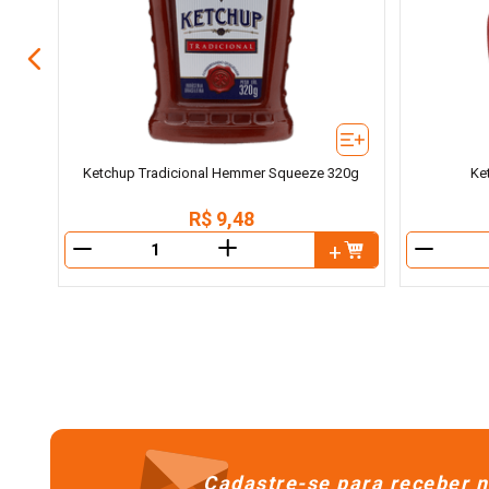
Ketchup Tradicional Hemmer Squeeze 320g
Ke
R$
9
,
48
＋
－
－
Cadastre-se para receber n