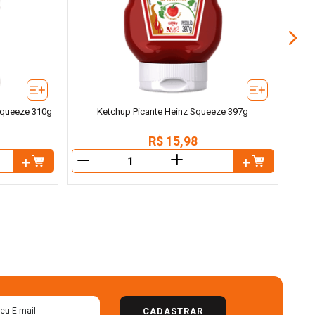
Squeeze 310g
Ketchup Picante Heinz Squeeze 397g
R$
15
,
98
＋
－
－
CADASTRAR