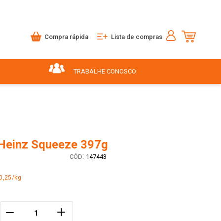
Compra rápida
Lista de compras
TRABALHE CONOSCO
Heinz Squeeze 397g
:
147443
0,25/kg
＋
－