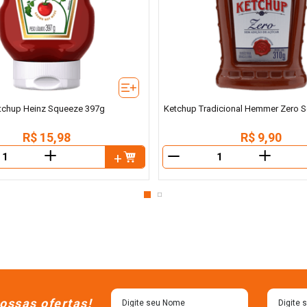
tchup Heinz Squeeze 397g
Ketchup Tradicional Hemmer Zero 
R$
15
,
98
R$
9
,
90
＋
＋
－
ossas ofertas!