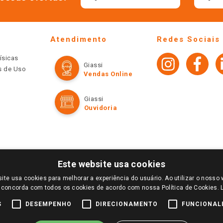
Atendimento
Redes Sociais
ísicas
Giassi
os de Uso
Vendas Online
Giassi
Ouvidoria
Este website usa cookies
ite usa cookies para melhorar a experiência do usuário. Ao utilizar o nosso 
LOGIN E SELECIONE A LOJA DE SUA PREFERÊNCIA. SOMENTE APÓS O LOGIN, OS PREÇOS
 concorda com todos os cookies de acordo com nossa Política de Cookies.
TE SÃO VÁLIDOS APENAS PARA COMPRAS REALIZADAS NO GIASSI.COM.BR E NA LOJA SE
NDAS ONLINE DIVULGADOS NO SITE PREVALECEM ANTE OS DEMAIS EVENTUALMENTE AN
S
DESEMPENHO
DIRECIONAMENTO
FUNCIONAL
DE BUSCAS.
2022 COPYRIGHT - GIASSI SUPERMERCADOS. TODOS OS DIREITOS RESERVADOS.