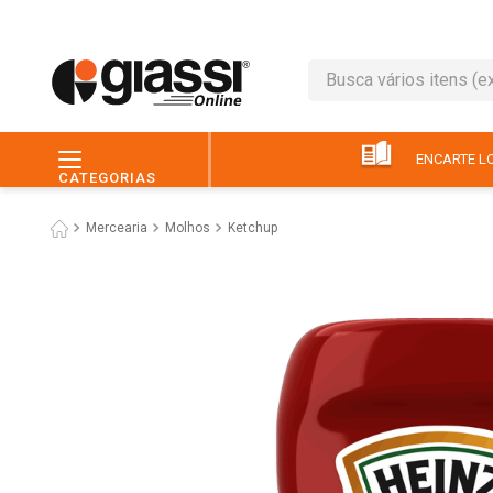
Busca vários itens (ex.: 
TERMOS MAIS BUSC
1
º
leite
ENCARTE LO
CATEGORIAS
2
º
café
Mercearia
Molhos
Ketchup
3
º
queijo
4
º
papel higiênico
5
º
pão
6
º
chocolate
7
º
ovo
8
º
iogurte
9
º
macarrão