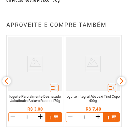
de Frutas Nestlé Frasco 170g
APROVEITE E COMPRE TAMBÉM
I
vo
Iogurte Parcialmente Desnatado
Iogurte Integral Abacaxi Tirol Copo
Jabuticaba Batavo Frasco 170g
400g
R$
3
,
08
R$
7
,
48
＋
＋
－
－