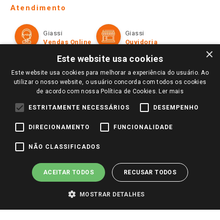
Telefones e horários das lojas físicas
Ofertas
Atendimento
Política de Privacidade e Termos de Uso
Cartão Giassi
Formas de Pagamento
Giassi
Giassi
Televendas
Políticas de entrega
Vendas Online
Ouvidoria
Amigo Giassi
×
Trocas e Devoluções
Este website usa cookies
Notícias
Este website usa cookies para melhorar a experiência do usuário. Ao
Perguntas frequentes
Redes Sociais
utilizar o nosso website, o usuário concorda com todos os cookies
Trabalhe Conosco
de acordo com nossa Política de Cookies.
Ler mais
Identidade Visual
ESTRITAMENTE NECESSÁRIOS
DESEMPENHO
DIRECIONAMENTO
FUNCIONALIDADE
Pagamento e Segurança
NÃO CLASSIFICADOS
ACEITAR TODOS
RECUSAR TODOS
MOSTRAR DETALHES