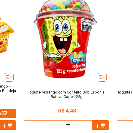
ango +
o Bandeja
Iogurte Morango com Confeito Bob Esponja
Iogurte
Batavo Copo 125g
R$
4
,
48
＋
－
－