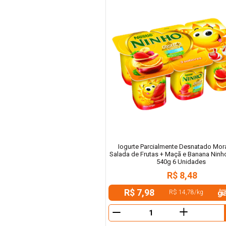
Iogurte Parcialmente Desnatado Mor
Salada de Frutas + Maçã e Banana Ninh
540g 6 Unidades
R$
8
,
48
R$ 7,98
R$ 14,78
/
kg
＋
－