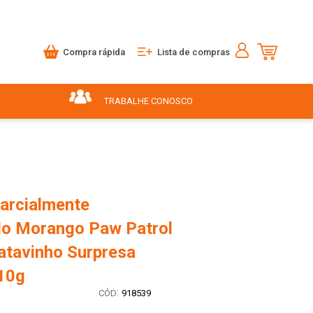
Compra rápida
Lista de compras
TRABALHE CONOSCO
Parcialmente
o Morango Paw Patrol
atavinho Surpresa
10g
:
918539