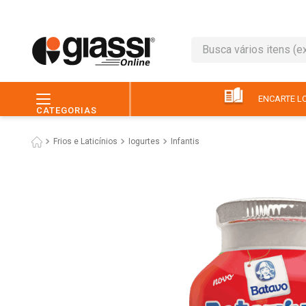
Busca vários itens (ex.: 
TERMOS MAIS BUSC
1
º
leite
ENCARTE LO
CATEGORIAS
2
º
café
Frios e Laticínios
Iogurtes
Infantis
3
º
queijo
4
º
papel higiênico
5
º
chocolate
6
º
pão
7
º
macarrão
8
º
iogurte
9
º
ovo