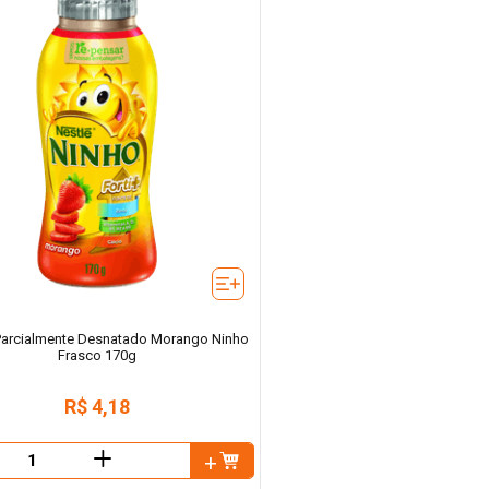
 Parcialmente Desnatado Morango Ninho
Frasco 170g
R$
4
,
18
＋