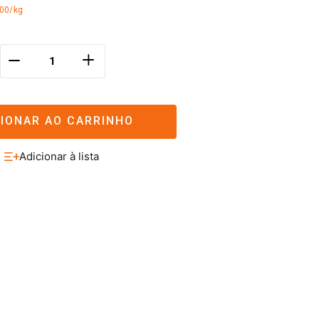
,00/kg
＋
－
CIONAR AO CARRINHO