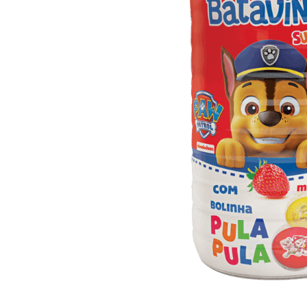
10
º
arroz