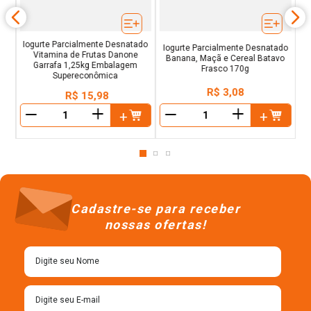
Iogurte Parcialmente Desnatado
Iogurte Parcialmente Desnatado
Vitamina de Frutas Danone
Banana, Maçã e Cereal Batavo
Garrafa 1,25kg Embalagem
Frasco 170g
Supereconômica
R$
3
,
08
R$
15
,
98
＋
＋
－
－
Cadastre-se para receber
nossas ofertas!