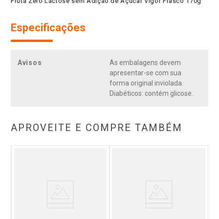
Fruta Zero Lactose sem Adição de Açúcar Vigor Frasco 170g
Especificações
Avisos
As embalagens devem
apresentar-se com sua
forma original inviolada.
Diabéticos: contém glicose.
APROVEITE E COMPRE TAMBÉM
co
Be