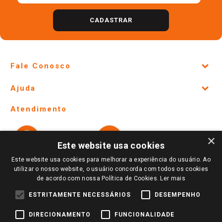
CADASTRAR
Fale Conosco
Site Institucional
Ajuda
Lojas Físicas e Horários
Telefones e horários das lojas físicas
Ofertas
Atendimento
Política de Privacidade e Termos de Uso
Cartão Giassi
Formas de Pagamento
Giassi
Giassi
Televendas
×
Políticas de entrega
Vendas Online
Ouvidoria
Este website usa cookies
Amigo Giassi
Trocas e Devoluções
Este website usa cookies para melhorar a experiência do usuário. Ao
Notícias
utilizar o nosso website, o usuário concorda com todos os cookies
Perguntas frequentes
de acordo com nossa Política de Cookies.
Ler mais
Redes Sociais
Trabalhe Conosco
ESTRITAMENTE NECESSÁRIOS
DESEMPENHO
Identidade Visual
DIRECIONAMENTO
FUNCIONALIDADE