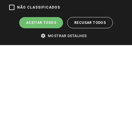
NÃO CLASSIFICADOS
Pagamento e Segurança
ACEITAR TODOS
RECUSAR TODOS
MOSTRAR DETALHES
PARA VER OS PREÇOS DA SUA REGIÃO, FAÇA LOGIN E SELECIONE A LOJA DE
SUA PREFERÊNCIA. SOMENTE APÓS O LOGIN, OS PREÇOS DA SUA REGIÃO OU
LOJA SERÃO CARREGADOS.
TODOS OS PREÇOS E CONDIÇÕES COMERCIAIS DESTE SITE SÃO VÁLIDOS APENAS
PARA COMPRAS REALIZADAS NO GIASSI.COM.BR E NA LOJA SELECIONADA
APÓS O LOGIN, E NÃO NECESSARIAMENTE SE APLICAM ÀS LOJAS FÍSICAS. OS
PREÇOS PARA AS VENDAS ONLINE DIVULGADOS NO SITE PREVALECEM ANTE
OS DEMAIS EVENTUALMENTE ANUNCIADOS EM OUTROS MEIOS DE