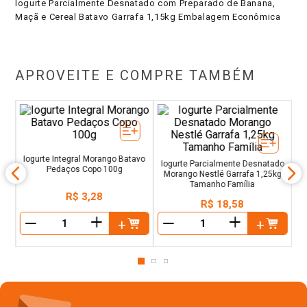
Iogurte Parcialmente Desnatado com Preparado de Banana,
Maçã e Cereal Batavo Garrafa 1,15kg Embalagem Econômica
APROVEITE E COMPRE TAMBÉM
co
I
Iogurte Parcialmente Desnatado
Iogurte Integral Morango Batavo
Morango Nestlé Garrafa 1,25kg
Pedaços Copo 100g
Tamanho Família
R$
3
,
28
R$
18
,
58
＋
＋