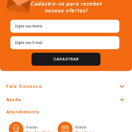
－
－
Cadastre-se para receber
nossas ofertas!
CADASTRAR
Fale Conosco
Site Institucional