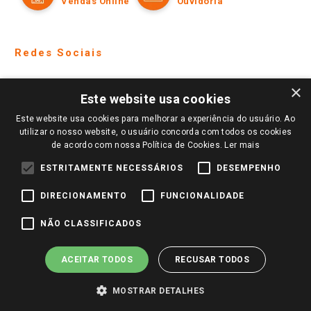
Ajuda
Lojas Físicas e Horários
Telefones e horários das lojas físicas
Ofertas
Atendimento
Política de Privacidade e Termos de Uso
Cartão Giassi
Formas de Pagamento
Giassi
Giassi
Televendas
Políticas de entrega
Vendas Online
Ouvidoria
×
Amigo Giassi
Este website usa cookies
Trocas e Devoluções
Notícias
Este website usa cookies para melhorar a experiência do usuário. Ao
Perguntas frequentes
utilizar o nosso website, o usuário concorda com todos os cookies
Redes Sociais
de acordo com nossa Política de Cookies.
Ler mais
Trabalhe Conosco
ESTRITAMENTE NECESSÁRIOS
DESEMPENHO
Identidade Visual
DIRECIONAMENTO
FUNCIONALIDADE
Pagamento e Segurança
NÃO CLASSIFICADOS
ACEITAR TODOS
RECUSAR TODOS
MOSTRAR DETALHES