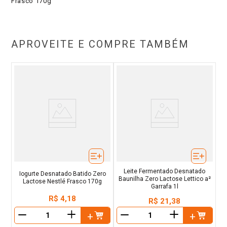
Frasco 170g
APROVEITE E COMPRE TAMBÉM
Leite Fermentado Desnatado
Iogurte Desnatado Batido Zero
Baunilha Zero Lactose Lettico a²
Lactose Nestlé Frasco 170g
Garrafa 1l
R$
4
,
18
R$
21
,
38
＋
＋
－
－