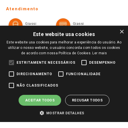
Telefones e horários das lojas físicas
Ofertas
Atendimento
Política de Privacidade e Termos de Uso
Cartão Giassi
Formas de Pagamento
Giassi
Giassi
Televendas
Políticas de entrega
Vendas Online
Ouvidoria
×
Amigo Giassi
Este website usa cookies
Trocas e Devoluções
Notícias
Este website usa cookies para melhorar a experiência do usuário. Ao
Perguntas frequentes
utilizar o nosso website, o usuário concorda com todos os cookies
Redes Sociais
de acordo com nossa Política de Cookies.
Ler mais
Trabalhe Conosco
ESTRITAMENTE NECESSÁRIOS
DESEMPENHO
Identidade Visual
DIRECIONAMENTO
FUNCIONALIDADE
Pagamento e Segurança
NÃO CLASSIFICADOS
ACEITAR TODOS
RECUSAR TODOS
MOSTRAR DETALHES