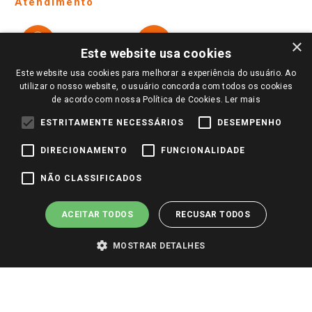
Atendimento
Política de Privacidade e Termos de Uso
Cartão Giassi
Formas de Pagamento
Giassi
Giassi
Televendas
×
Políticas de entrega
Vendas Online
Ouvidoria
Este website usa cookies
Amigo Giassi
Trocas e Devoluções
Este website usa cookies para melhorar a experiência do usuário. Ao
Notícias
utilizar o nosso website, o usuário concorda com todos os cookies
Perguntas frequentes
de acordo com nossa Política de Cookies.
Ler mais
Redes Sociais
Trabalhe Conosco
ESTRITAMENTE NECESSÁRIOS
DESEMPENHO
Identidade Visual
DIRECIONAMENTO
FUNCIONALIDADE
NÃO CLASSIFICADOS
Pagamento e Segurança
ACEITAR TODOS
RECUSAR TODOS
MOSTRAR DETALHES