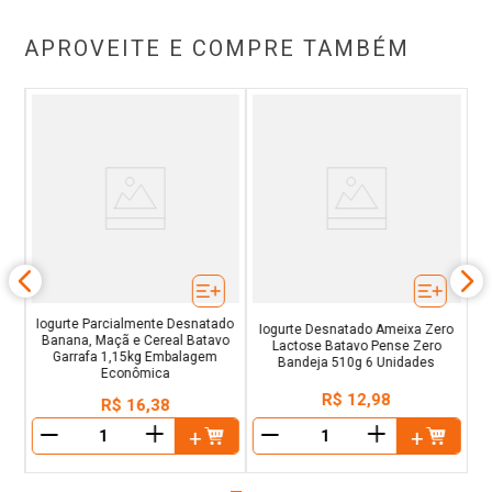
APROVEITE E COMPRE TAMBÉM
ero
Io
 6
L
Iogurte Parcialmente Desnatado
Iogurte Desnatado Ameixa Zero
Banana, Maçã e Cereal Batavo
Lactose Batavo Pense Zero
Garrafa 1,15kg Embalagem
Bandeja 510g 6 Unidades
Econômica
R$
12
,
98
R$
16
,
38
＋
＋
－
－