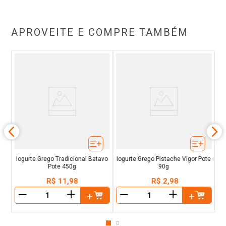
APROVEITE E COMPRE TAMBÉM
ote
Iogurte Grego Tradicional Batavo
Iogurte Grego Pistache Vigor Pote
Pote 450g
90g
R$
11
,
98
R$
2
,
98
＋
＋
－
－