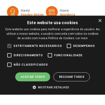
Política de Privacidade e Termos de Uso
Cartão Giassi
Formas de Pagamento
Giassi
Giassi
Televendas
Políticas de entrega
Vendas Online
Ouvidoria
Amigo Giassi
×
Trocas e Devoluções
Este website usa cookies
Notícias
Este website usa cookies para melhorar a experiência do usuário. Ao
Perguntas frequentes
Redes Sociais
utilizar o nosso website, o usuário concorda com todos os cookies
Trabalhe Conosco
de acordo com nossa Política de Cookies.
Ler mais
Identidade Visual
ESTRITAMENTE NECESSÁRIOS
DESEMPENHO
DIRECIONAMENTO
FUNCIONALIDADE
Pagamento e Segurança
NÃO CLASSIFICADOS
ACEITAR TODOS
RECUSAR TODOS
MOSTRAR DETALHES