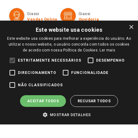
Política de Privacidade e Termos de Uso
Cartão Giassi
Formas de Pagamento
Giassi
Giassi
Televendas
Políticas de entrega
Vendas Online
Ouvidoria
Amigo Giassi
×
Trocas e Devoluções
Este website usa cookies
Notícias
Este website usa cookies para melhorar a experiência do usuário. Ao
Perguntas frequentes
Redes Sociais
utilizar o nosso website, o usuário concorda com todos os cookies
Trabalhe Conosco
de acordo com nossa Política de Cookies.
Ler mais
Identidade Visual
ESTRITAMENTE NECESSÁRIOS
DESEMPENHO
DIRECIONAMENTO
FUNCIONALIDADE
Pagamento e Segurança
NÃO CLASSIFICADOS
ACEITAR TODOS
RECUSAR TODOS
MOSTRAR DETALHES