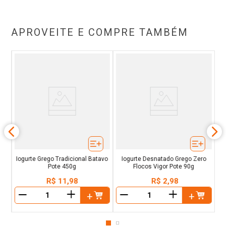
APROVEITE E COMPRE TAMBÉM
e
Iogurte Grego Tradicional Batavo
Iogurte Desnatado Grego Zero
Pote 450g
Flocos Vigor Pote 90g
R$
11
,
98
R$
2
,
98
＋
＋
－
－