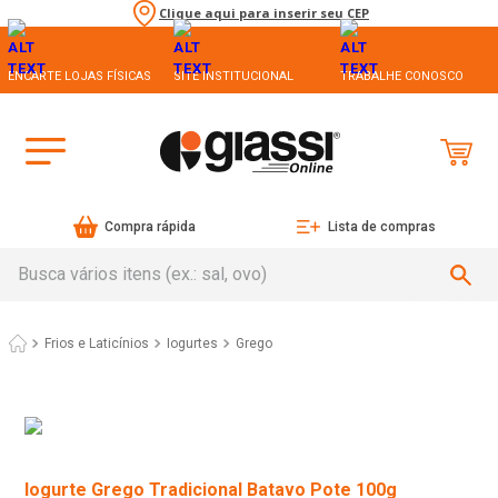
Clique aqui para inserir seu CEP
ENCARTE LOJAS FÍSICAS
SITE INSTITUCIONAL
TRABALHE CONOSCO
Compra rápida
Lista de compras
Busca vários itens (ex.: sal, ovo)
Frios e Laticínios
Iogurtes
Grego
Iogurte Grego Tradicional Batavo Pote 100g