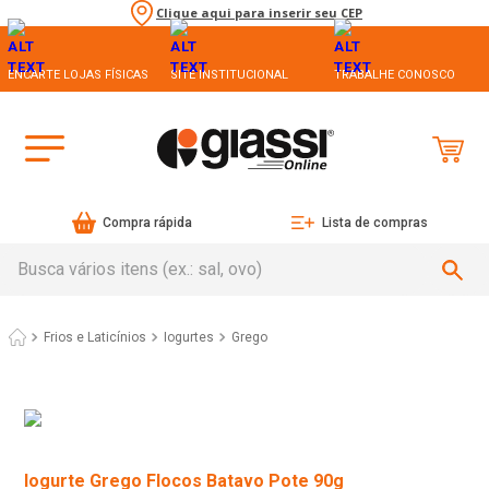
Clique aqui para inserir seu CEP
ENCARTE LOJAS FÍSICAS
SITE INSTITUCIONAL
TRABALHE CONOSCO
Compra rápida
Lista de compras
Busca vários itens (ex.: sal, ovo)
Frios e Laticínios
Iogurtes
Grego
Iogurte Grego Flocos Batavo Pote 90g