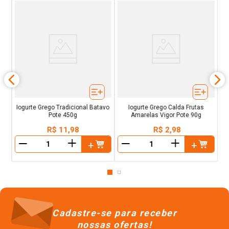
do
I
ht
des
Iogurte Grego Tradicional Batavo
Iogurte Grego Calda Frutas
Pote 450g
Amarelas Vigor Pote 90g
R$
11
,
98
R$
2
,
98
＋
＋
－
－
Cadastre-se para receber
nossas ofertas!