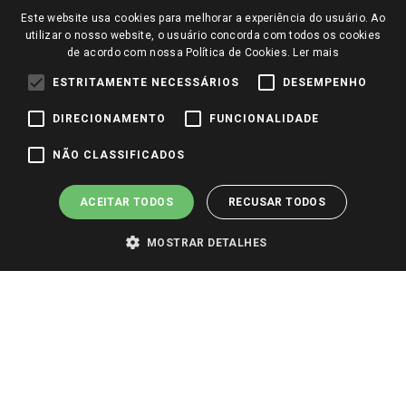
Este website usa cookies para melhorar a experiência do usuário. Ao
Perguntas frequentes
Redes Sociais
utilizar o nosso website, o usuário concorda com todos os cookies
Trabalhe Conosco
de acordo com nossa Política de Cookies.
Ler mais
Identidade Visual
ESTRITAMENTE NECESSÁRIOS
DESEMPENHO
DIRECIONAMENTO
FUNCIONALIDADE
Pagamento e Segurança
NÃO CLASSIFICADOS
ACEITAR TODOS
RECUSAR TODOS
MOSTRAR DETALHES
PARA VER OS PREÇOS DA SUA REGIÃO, FAÇA LOGIN E SELECIONE A LOJA DE
SUA PREFERÊNCIA. SOMENTE APÓS O LOGIN, OS PREÇOS DA SUA REGIÃO OU