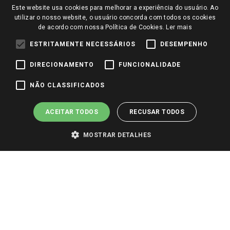
Trocas e Devoluções
Este website usa cookies para melhorar a experiência do usuário. Ao
Notícias
utilizar o nosso website, o usuário concorda com todos os cookies
Perguntas frequentes
de acordo com nossa Política de Cookies.
Ler mais
Redes Sociais
Trabalhe Conosco
ESTRITAMENTE NECESSÁRIOS
DESEMPENHO
Identidade Visual
DIRECIONAMENTO
FUNCIONALIDADE
NÃO CLASSIFICADOS
Pagamento e Segurança
ACEITAR TODOS
RECUSAR TODOS
MOSTRAR DETALHES