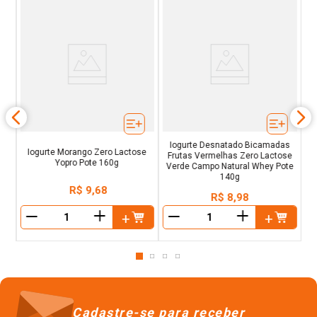
ero
sco
Iogurte Desnatado Bicamadas
Iogurte Morango Zero Lactose
Frutas Vermelhas Zero Lactose
Yopro Pote 160g
Verde Campo Natural Whey Pote
140g
R$
9
,
68
R$
8
,
98
＋
＋
－
－
Cadastre-se para receber