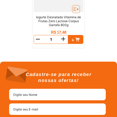
Iogurte Desnatado Vitamina de
Frutas Zero Lactose Corpus
Garrafa 800g
R$
17
,
48
＋
－
Cadastre-se para receber
nossas ofertas!