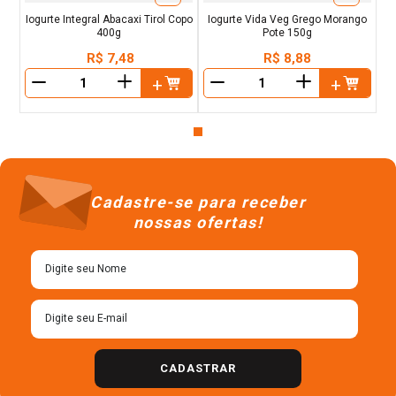
Iogurte Integral Abacaxi Tirol Copo
Iogurte Vida Veg Grego Morango
400g
Pote 150g
R$
7
,
48
R$
8
,
88
＋
＋
－
－
Cadastre-se para receber
nossas ofertas!
CADASTRAR