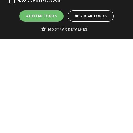
NÃO CLASSIFICADOS
ACEITAR TODOS
RECUSAR TODOS
MOSTRAR DETALHES
PARA VER OS PREÇOS DA SUA REGIÃO, FAÇA LOGIN E SELECIONE A LOJA DE
SUA PREFERÊNCIA. SOMENTE APÓS O LOGIN, OS PREÇOS DA SUA REGIÃO OU
LOJA SERÃO CARREGADOS.
TODOS OS PREÇOS E CONDIÇÕES COMERCIAIS DESTE SITE SÃO VÁLIDOS APENAS
PARA COMPRAS REALIZADAS NO GIASSI.COM.BR E NA LOJA SELECIONADA
APÓS O LOGIN, E NÃO NECESSARIAMENTE SE APLICAM ÀS LOJAS FÍSICAS. OS
PREÇOS PARA AS VENDAS ONLINE DIVULGADOS NO SITE PREVALECEM ANTE
OS DEMAIS EVENTUALMENTE ANUNCIADOS EM OUTROS MEIOS DE
COMUNICAÇÃO E SITES DE BUSCAS.
2022 COPYRIGHT - GIASSI SUPERMERCADOS. TODOS OS DIREITOS RESERVADOS.