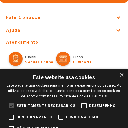
Fale Conosco
Site Institucional
Ajuda
Lojas Físicas e Horários
Telefones e horários das lojas físicas
Ofertas
Atendimento
Política de Privacidade e Termos de Uso
Cartão Giassi
Formas de Pagamento
Giassi
Giassi
Televendas
Políticas de entrega
Vendas Online
Ouvidoria
Amigo Giassi
Trocas e Devoluções
×
Notícias
Este website usa cookies
Perguntas frequentes
Redes Sociais
Este website usa cookies para melhorar a experiência do usuário. Ao
Trabalhe Conosco
utilizar o nosso website, o usuário concorda com todos os cookies
de acordo com nossa Política de Cookies.
Ler mais
Identidade Visual
ESTRITAMENTE NECESSÁRIOS
DESEMPENHO
DIRECIONAMENTO
FUNCIONALIDADE
Pagamento e Segurança