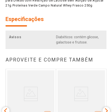
para Dietas com Restrição de Lactose sem Adição de Açúcar
21g Proteínas Verde Campo Natural Whey Frasco 250g
Especificações
Avisos
Diabéticos: contém glicose,
galactose e frutose.
APROVEITE E COMPRE TAMBÉM
ro
I
sco
C