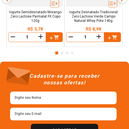
Iogurte Semidesnatado Morango
Iogurte Desnatado Tradicional
Zero Lactose Parmalat Fit Copo
Zero Lactose Verde Campo
120g
Natural Whey Pote 140g
R$
3
,
78
R$
8
,
98
＋
＋
－
－
Cadastre-se para receber
nossas ofertas!