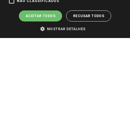
Pagamento e Segurança
NÃO CLASSIFICADOS
ACEITAR TODOS
RECUSAR TODOS
MOSTRAR DETALHES
PARA VER OS PREÇOS DA SUA REGIÃO, FAÇA LOGIN E SELECIONE A LOJA DE
SUA PREFERÊNCIA. SOMENTE APÓS O LOGIN, OS PREÇOS DA SUA REGIÃO OU
LOJA SERÃO CARREGADOS.
TODOS OS PREÇOS E CONDIÇÕES COMERCIAIS DESTE SITE SÃO VÁLIDOS APENAS
PARA COMPRAS REALIZADAS NO GIASSI.COM.BR E NA LOJA SELECIONADA
APÓS O LOGIN, E NÃO NECESSARIAMENTE SE APLICAM ÀS LOJAS FÍSICAS. OS
PREÇOS PARA AS VENDAS ONLINE DIVULGADOS NO SITE PREVALECEM ANTE
OS DEMAIS EVENTUALMENTE ANUNCIADOS EM OUTROS MEIOS DE
COMUNICAÇÃO E SITES DE BUSCAS.
2022 COPYRIGHT - GIASSI SUPERMERCADOS. TODOS OS DIREITOS RESERVADOS.