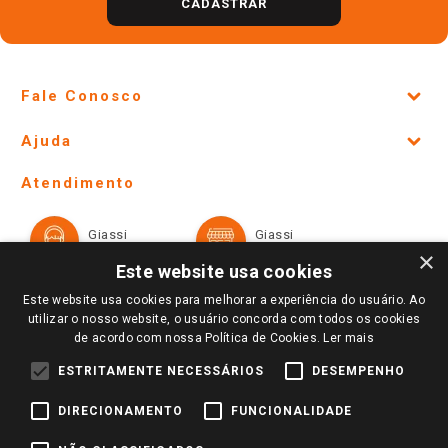
CADASTRAR
Fale Conosco
Site Institucional
Ajuda
Lojas Físicas e Horários
Telefones e horários das lojas físicas
Ofertas
Atendimento
Política de Privacidade e Termos de Uso
Cartão Giassi
Formas de Pagamento
Giassi
Giassi
Televendas
Políticas de entrega
Vendas Online
Ouvidoria
×
Amigo Giassi
Este website usa cookies
Trocas e Devoluções
Notícias
Este website usa cookies para melhorar a experiência do usuário. Ao
Perguntas frequentes
utilizar o nosso website, o usuário concorda com todos os cookies
Redes Sociais
de acordo com nossa Política de Cookies.
Ler mais
Trabalhe Conosco
ESTRITAMENTE NECESSÁRIOS
DESEMPENHO
Identidade Visual
DIRECIONAMENTO
FUNCIONALIDADE