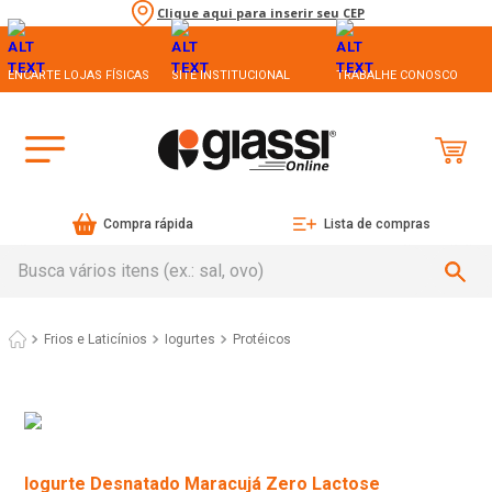
Clique aqui para inserir seu CEP
ENCARTE LOJAS FÍSICAS
SITE INSTITUCIONAL
TRABALHE CONOSCO
Compra rápida
Lista de compras
Busca vários itens (ex.: sal, ovo)
Frios e Laticínios
Iogurtes
Protéicos
Iogurte Desnatado Maracujá Zero Lactose