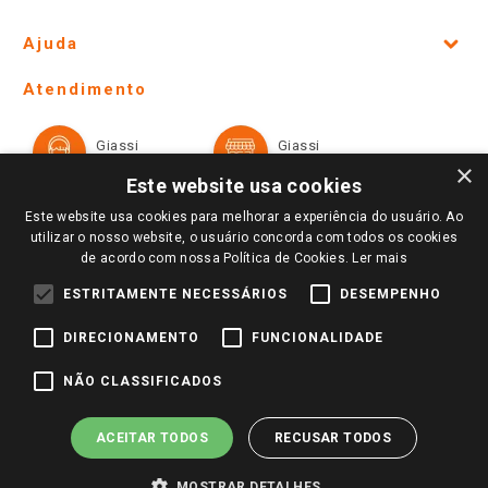
Site Institucional
Ajuda
Lojas Físicas e Horários
Telefones e horários das lojas físicas
Ofertas
Atendimento
Política de Privacidade e Termos de Uso
Cartão Giassi
Formas de Pagamento
Giassi
Giassi
Televendas
Políticas de entrega
Vendas Online
Ouvidoria
×
Amigo Giassi
Este website usa cookies
Trocas e Devoluções
Notícias
Este website usa cookies para melhorar a experiência do usuário. Ao
Perguntas frequentes
utilizar o nosso website, o usuário concorda com todos os cookies
Redes Sociais
de acordo com nossa Política de Cookies.
Ler mais
Trabalhe Conosco
ESTRITAMENTE NECESSÁRIOS
DESEMPENHO
Identidade Visual
DIRECIONAMENTO
FUNCIONALIDADE
Pagamento e Segurança
NÃO CLASSIFICADOS
ACEITAR TODOS
RECUSAR TODOS
MOSTRAR DETALHES