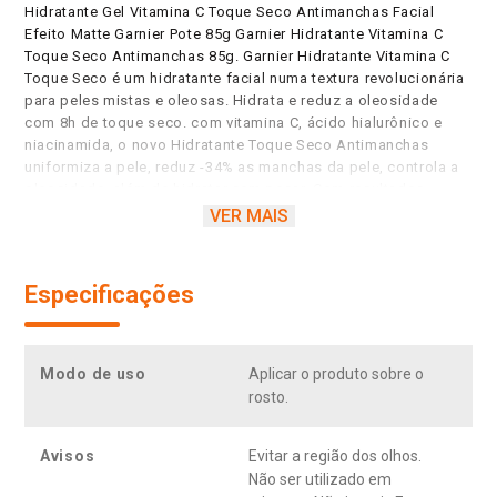
Hidratante Gel Vitamina C Toque Seco Antimanchas Facial
Efeito Matte Garnier Pote 85g Garnier Hidratante Vitamina C
Toque Seco Antimanchas 85g. Garnier Hidratante Vitamina C
Toque Seco é um hidratante facial numa textura revolucionária
para peles mistas e oleosas. Hidrata e reduz a oleosidade
com 8h de toque seco. com vitamina C, ácido hialurônico e
niacinamida, o novo Hidratante Toque Seco Antimanchas
uniformiza a pele, reduz -34% as manchas da pele, controla a
oleosidade, além de hidratar sem pesar. Com resultados
comprovados pelas consumidoras, onde 81% sentiram
VER MAIS
redução de manchas, 91% sentiram a pele não oleosa e 90%
disse ser a melhor textura hidratante que já experimentou, o
Hidratante Toque Seco Antimanchas possui uma textura que
Especificações
não é gel, não é creme, não pesa, só experimentando para
sentir! Pode ser usado diariamente na sua rotina de skincare e
em todos os tipos de pele, em especial as peles mistas e
oleosas. Hidrata sem pesar; Reduz a oleosidade com 8h de
Modo de uso
Aplicar o produto sobre o
toque seco; Uniformiza a pele; Reduz -34% das manchas;
rosto.
Textura toque seco para peles oleosas; Sensação de pele
limpa; Pele uniforme e matte; Remove oleosidade; Reduz
marcas; Suaviza imperfeições; Deixando a pele mais lisa e
Avisos
Evitar a região dos olhos.
uniforme; 48 horas de hidratação; 8 horas de controle de
Não ser utilizado em