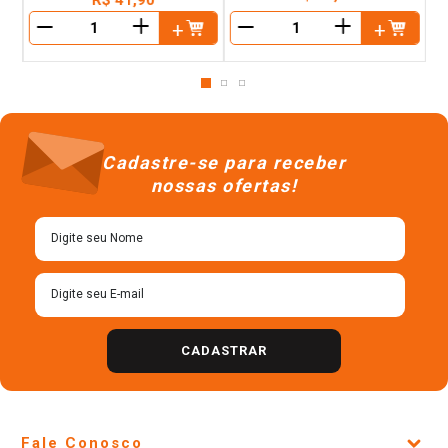
＋
＋
－
－
Cadastre-se para receber
nossas ofertas!
CADASTRAR
Fale Conosco