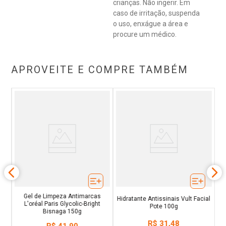
oleosidade (ou oil control all day long); não comedogênico;
crianças. Não ingerir. Em
Testado em pele sensível; Hipoalergênico;
caso de irritação, suspenda
Dermatologicamente testado.
o uso, enxágue a área e
procure um médico.
APROVEITE E COMPRE TAMBÉM
em
Ác
co
´
Gel de Limpeza Antimarcas
Hidratante Antissinais Vult Facial
L'oréal Paris Glycolic-Bright
Pote 100g
Bisnaga 150g
R$
31
,
48
R$
41
,
90