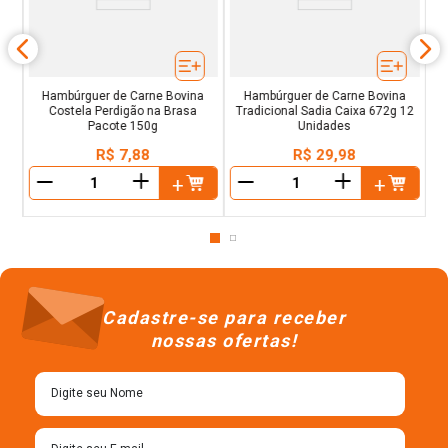
Hambúrguer de Carne Bovina
Hambúrguer de Carne Bovina
Costela Perdigão na Brasa
Tradicional Sadia Caixa 672g 12
Pacote 150g
Unidades
R$
7
,
88
R$
29
,
98
＋
＋
－
－
Cadastre-se para receber
nossas ofertas!