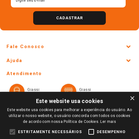
CADASTRAR
Fale Conosco
Site Institucional
Ajuda
Lojas Físicas e Horários
Telefones e horários das lojas físicas
Ofertas
Atendimento
Política de Privacidade e Termos de Uso
Cartão Giassi
Formas de Pagamento
Giassi
Giassi
Televendas
Políticas de entrega
Vendas Online
Ouvidoria
×
Amigo Giassi
Este website usa cookies
Trocas e Devoluções
Notícias
Este website usa cookies para melhorar a experiência do usuário. Ao
Perguntas frequentes
utilizar o nosso website, o usuário concorda com todos os cookies
Redes Sociais
de acordo com nossa Política de Cookies.
Ler mais
Trabalhe Conosco
ESTRITAMENTE NECESSÁRIOS
DESEMPENHO
Identidade Visual