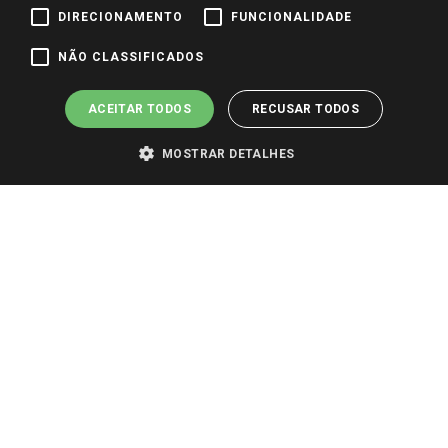
DIRECIONAMENTO
FUNCIONALIDADE
Pagamento e Segurança
NÃO CLASSIFICADOS
ACEITAR TODOS
RECUSAR TODOS
MOSTRAR DETALHES
PARA VER OS PREÇOS DA SUA REGIÃO, FAÇA LOGIN E SELECIONE A LOJA DE
SUA PREFERÊNCIA. SOMENTE APÓS O LOGIN, OS PREÇOS DA SUA REGIÃO OU
LOJA SERÃO CARREGADOS.
TODOS OS PREÇOS E CONDIÇÕES COMERCIAIS DESTE SITE SÃO VÁLIDOS APENAS
PARA COMPRAS REALIZADAS NO GIASSI.COM.BR E NA LOJA SELECIONADA
APÓS O LOGIN, E NÃO NECESSARIAMENTE SE APLICAM ÀS LOJAS FÍSICAS. OS
PREÇOS PARA AS VENDAS ONLINE DIVULGADOS NO SITE PREVALECEM ANTE