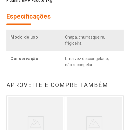
Picanha BMH Pacote 1kg
Especificações
Modo de uso
Chapa, churrasqueira,
frigideira
Conservação
Uma vez descongelado,
não recongelar.
APROVEITE E COMPRE TAMBÉM
Mi
a
e