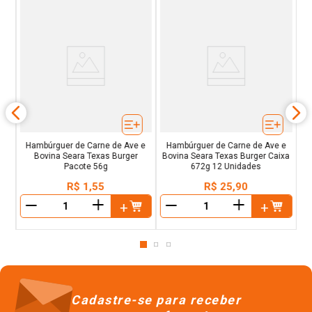
a
ra
Hambúrguer de Carne de Ave e
Hambúrguer de Carne de Ave e
Bovina Seara Texas Burger
Bovina Seara Texas Burger Caixa
Pacote 56g
672g 12 Unidades
R$
1
,
55
R$
25
,
90
＋
＋
－
－
Cadastre-se para receber