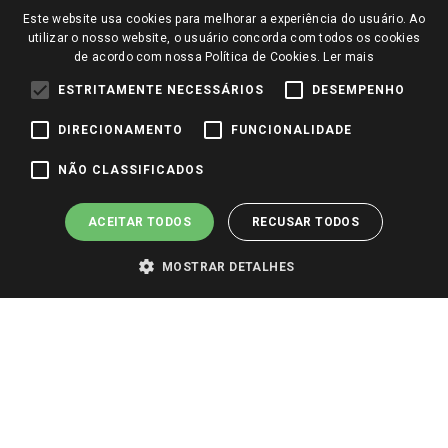
Notícias
Este website usa cookies para melhorar a experiência do usuário. Ao
Perguntas frequentes
utilizar o nosso website, o usuário concorda com todos os cookies
Redes Sociais
de acordo com nossa Política de Cookies.
Ler mais
Trabalhe Conosco
ESTRITAMENTE NECESSÁRIOS
DESEMPENHO
Identidade Visual
DIRECIONAMENTO
FUNCIONALIDADE
Pagamento e Segurança
NÃO CLASSIFICADOS
ACEITAR TODOS
RECUSAR TODOS
MOSTRAR DETALHES
PARA VER OS PREÇOS DA SUA REGIÃO, FAÇA LOGIN E SELECIONE A LOJA DE