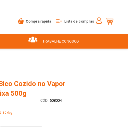
Compra rápida
Lista de compras
TRABALHE CONOSCO
Bico Cozido no Vapor
ixa 500g
:
508004
5,80/kg