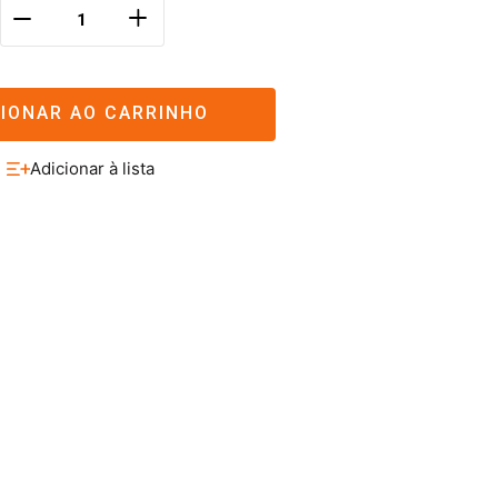
＋
－
CIONAR AO CARRINHO