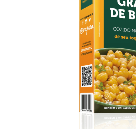
10
º
arroz