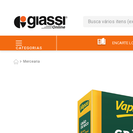
Busca vários itens (ex.: 
TERMOS MAIS BUSC
1
º
leite
ENCARTE LO
CATEGORIAS
2
º
café
Mercearia
3
º
queijo
4
º
papel higiênico
5
º
chocolate
6
º
pão
7
º
macarrão
8
º
iogurte
9
º
ovo