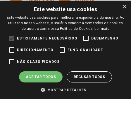
Amigo Giassi
×
Trocas e Devoluções
Este website usa cookies
Notícias
Este website usa cookies para melhorar a experiência do usuário. Ao
Perguntas frequentes
Redes Sociais
utilizar o nosso website, o usuário concorda com todos os cookies
Trabalhe Conosco
de acordo com nossa Política de Cookies.
Ler mais
Identidade Visual
ESTRITAMENTE NECESSÁRIOS
DESEMPENHO
DIRECIONAMENTO
FUNCIONALIDADE
Pagamento e Segurança
NÃO CLASSIFICADOS
ACEITAR TODOS
RECUSAR TODOS
MOSTRAR DETALHES