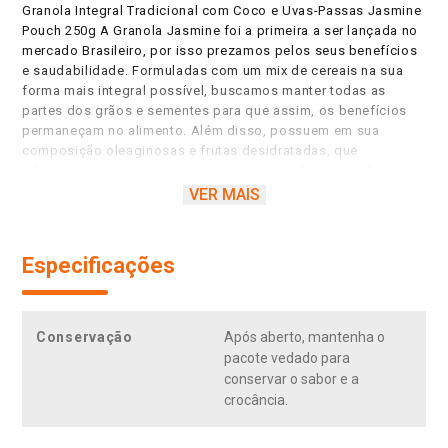
Granola Integral Tradicional com Coco e Uvas-Passas Jasmine
Pouch 250g A Granola Jasmine foi a primeira a ser lançada no
mercado Brasileiro, por isso prezamos pelos seus benefícios
e saudabilidade. Formuladas com um mix de cereais na sua
forma mais integral possível, buscamos manter todas as
partes dos grãos e sementes para que assim, os benefícios
permaneçam no alimento. Além disso, possuem em sua
composição oleaginosas e frutas desidratadas, que
adicionam ainda mais nutrientes à mistura. Por isso, são ricas
em carboidratos complexos, que fornecem energia de maneira
VER MAIS
gradual ao corpo, devido à presença de fibras ¿ estas têm
grande importância na alimentação por garantirem o
adequado funcionamento intestinal, melhoram a absorção de
Especificações
nutrientes, dão a sensação de saciedade, auxiliam no controle
do peso, colesterol e glicemia. Além disso, a granola possui
vitaminas essenciais à saúde, como vitaminas do complexo B,
que garantem a energia diária para o corpo, A, C, E, minerais
Conservação
Após aberto, mantenha o
como zinco, cálcio, ferro, magnésio e potássio e as que
pacote vedado para
possuem sementes e oleaginosas ainda apresentam ômega 3,
conservar o sabor e a
tipo de gordura benéfica e antiinflamatória ao organismo, que
crocância.
contribui para a saúde do coração. Por terem grande
quantidade de cereais integrais, as Granolas Jasmine são