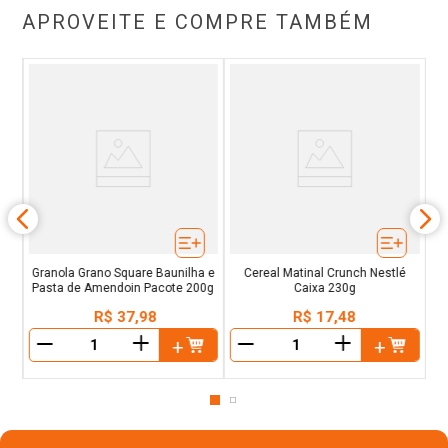
ricas em fibras reguladoras da função intestinal, além disso,
APROVEITE E COMPRE TAMBÉM
possuem 10 vitaminas e minerais, o que enriquece o seu valor
nutricional. É integral, vegan e uma explosão de sabores.
Adicionado de 10 vitaminas e minerais + cálcio. Fonte de
fibras. Baixo teor de gorduras saturadas. 0% gordura trans.
Baixo teor de sódio.
e
Granola Grano Square Baunilha e
Cereal Matinal Crunch Nestlé
Pasta de Amendoin Pacote 200g
Caixa 230g
R$
37
,
98
R$
17
,
48
＋
＋
－
－