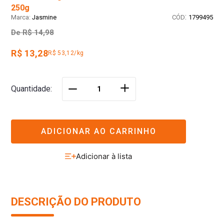
250g
:
Jasmine
1799495
De
R$ 14,98
R$ 13,28
R$ 53,12/kg
＋
Quantidade
－
ADICIONAR AO CARRINHO
DESCRIÇÃO DO PRODUTO