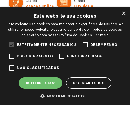
Giassi
Giassi
Televendas
Políticas de entrega
Vendas Online
Ouvidoria
Amigo Giassi
×
Trocas e Devoluções
Este website usa cookies
Notícias
Este website usa cookies para melhorar a experiência do usuário. Ao
Perguntas frequentes
Redes Sociais
utilizar o nosso website, o usuário concorda com todos os cookies
Trabalhe Conosco
de acordo com nossa Política de Cookies.
Ler mais
Identidade Visual
ESTRITAMENTE NECESSÁRIOS
DESEMPENHO
DIRECIONAMENTO
FUNCIONALIDADE
Pagamento e Segurança
NÃO CLASSIFICADOS
ACEITAR TODOS
RECUSAR TODOS
MOSTRAR DETALHES