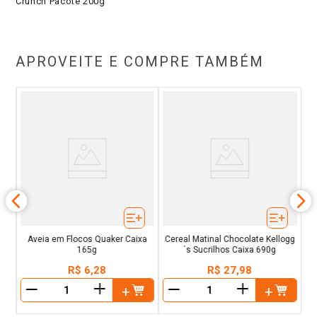
Crunch Pacote 200g
APROVEITE E COMPRE TAMBÉM
a
Ce
Aveia em Flocos Quaker Caixa
Cereal Matinal Chocolate Kellogg
165g
´s Sucrilhos Caixa 690g
R$
6
,
28
R$
27
,
98
＋
＋
－
－