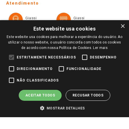
Ofertas
Atendimento
Política de Privacidade e Termos de Uso
Cartão Giassi
Formas de Pagamento
Giassi
Giassi
Televendas
Políticas de entrega
Vendas Online
Ouvidoria
×
Amigo Giassi
Este website usa cookies
Trocas e Devoluções
Notícias
Este website usa cookies para melhorar a experiência do usuário. Ao
Perguntas frequentes
utilizar o nosso website, o usuário concorda com todos os cookies
Redes Sociais
de acordo com nossa Política de Cookies.
Ler mais
Trabalhe Conosco
ESTRITAMENTE NECESSÁRIOS
DESEMPENHO
Identidade Visual
DIRECIONAMENTO
FUNCIONALIDADE
Pagamento e Segurança
NÃO CLASSIFICADOS
ACEITAR TODOS
RECUSAR TODOS
MOSTRAR DETALHES