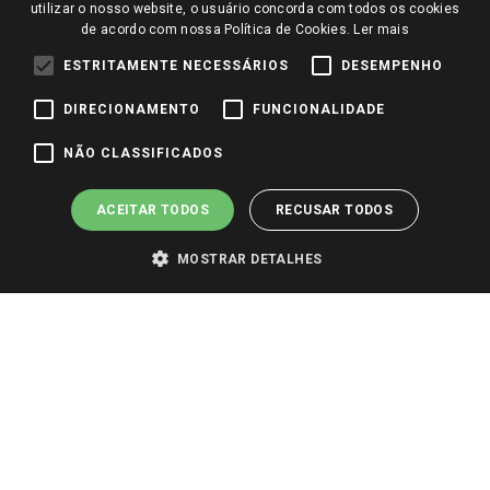
Perguntas frequentes
utilizar o nosso website, o usuário concorda com todos os cookies
Redes Sociais
de acordo com nossa Política de Cookies.
Ler mais
Trabalhe Conosco
ESTRITAMENTE NECESSÁRIOS
DESEMPENHO
Identidade Visual
DIRECIONAMENTO
FUNCIONALIDADE
Pagamento e Segurança
NÃO CLASSIFICADOS
ACEITAR TODOS
RECUSAR TODOS
MOSTRAR DETALHES
PARA VER OS PREÇOS DA SUA REGIÃO, FAÇA LOGIN E SELECIONE A LOJA DE
SUA PREFERÊNCIA. SOMENTE APÓS O LOGIN, OS PREÇOS DA SUA REGIÃO OU
LOJA SERÃO CARREGADOS.