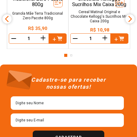
artificiais aqui não entram!
0g
K
Cereal Matinal Original e
Granola Mãe Terra Tradicional
Chocolate Kellogg's Sucrilhos Mix
Zero Pacote 800g
Caixa 200g
R$
35
,
90
R$
10
,
98
＋
＋
－
－
Cadastre-se para receber
nossas ofertas!