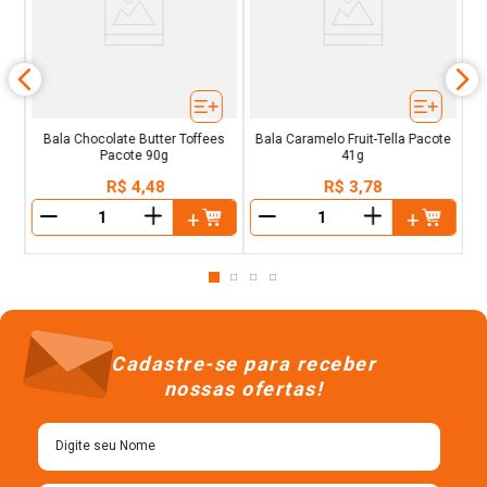
o
Z
Bala Chocolate Butter Toffees
Bala Caramelo Fruit-Tella Pacote
Pacote 90g
41g
R$
4
,
48
R$
3
,
78
＋
＋
－
－
Cadastre-se para receber
nossas ofertas!