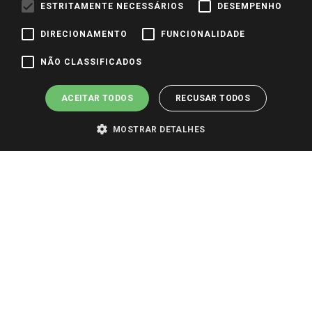
ESTRITAMENTE NECESSÁRIOS
DESEMPENHO
DIRECIONAMENTO
FUNCIONALIDADE
Pagamento e Segurança
NÃO CLASSIFICADOS
ACEITAR TODOS
RECUSAR TODOS
MOSTRAR DETALHES
PARA VER OS PREÇOS DA SUA REGIÃO, FAÇA LOGIN E SELECIONE A LOJA DE
SUA PREFERÊNCIA. SOMENTE APÓS O LOGIN, OS PREÇOS DA SUA REGIÃO OU
LOJA SERÃO CARREGADOS.
TODOS OS PREÇOS E CONDIÇÕES COMERCIAIS DESTE SITE SÃO VÁLIDOS APENAS
PARA COMPRAS REALIZADAS NO GIASSI.COM.BR E NA LOJA SELECIONADA
APÓS O LOGIN, E NÃO NECESSARIAMENTE SE APLICAM ÀS LOJAS FÍSICAS. OS