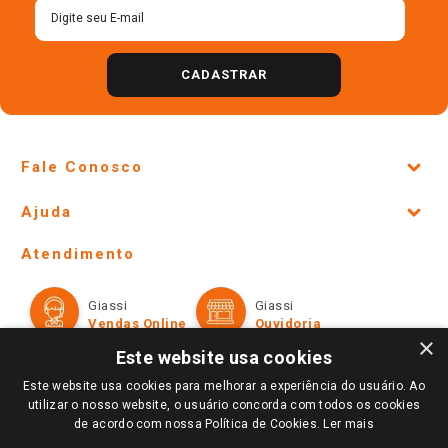
CADASTRAR
Fale Conosco
Site Institucional
Ajuda
Lojas Físicas e Horários
Telefones e horários das lojas físicas
Ofertas
Atendimento
Política de Privacidade e Termos de Uso
Cartão Giassi
Formas de Pagamento
Giassi
Giassi
Televendas
Políticas de entrega
Vendas Online
Ouvidoria
Amigo Giassi
×
Trocas e Devoluções
Este website usa cookies
Notícias
Este website usa cookies para melhorar a experiência do usuário. Ao
Perguntas frequentes
Redes Sociais
utilizar o nosso website, o usuário concorda com todos os cookies
Trabalhe Conosco
de acordo com nossa Política de Cookies.
Ler mais
Identidade Visual