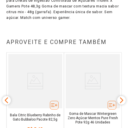
para Dietas de Ingestão Controlada de Açúcares Trident X
Gamers Pote 48,3g Goma de mascar com textura macia sabor
citrus mix - 48g (garrafa). Experiência única de sabor. Sem
açúcar. Match com universo gamer.
APROVEITE E COMPRE TAMBÉM
ca
G
Goma de Mascar Wintergreen
Bala Citric Blueberry Rabinho de
Zero Açúcar Mentos Pure Fresh
Gato Bubbaloo Pacote 82,5g
Pote 92g 46 Unidades