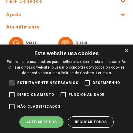
Fale Conosco
Site Institucional
Ajuda
Lojas Físicas e Horários
Telefones e horários das lojas físicas
Ofertas
Atendimento
Política de Privacidade e Termos de Uso
Cartão Giassi
Formas de Pagamento
Giassi
Giassi
Televendas
Políticas de entrega
Vendas Online
Ouvidoria
×
Amigo Giassi
Este website usa cookies
Trocas e Devoluções
Notícias
Este website usa cookies para melhorar a experiência do usuário. Ao
Perguntas frequentes
utilizar o nosso website, o usuário concorda com todos os cookies
Redes Sociais
de acordo com nossa Política de Cookies.
Ler mais
Trabalhe Conosco
ESTRITAMENTE NECESSÁRIOS
DESEMPENHO
Identidade Visual
DIRECIONAMENTO
FUNCIONALIDADE
Pagamento e Segurança
NÃO CLASSIFICADOS
ACEITAR TODOS
RECUSAR TODOS