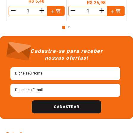
R$
5
,
48
R$
26
,
98
＋
＋
－
－
Cadastre-se para receber
nossas ofertas!
CADASTRAR