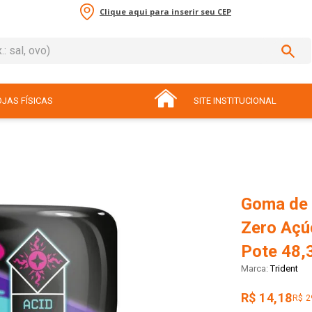
Clique aqui para inserir seu CEP
sal, ovo)
ADOS
JAS FÍSICAS
SITE INSTITUCIONAL
Goma de 
Zero Açú
Pote 48,
Trident
R$ 14,18
R$ 2