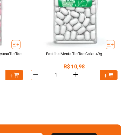
çúcarTic Tac
Pastilha Menta Tic Tac Caixa 49g
R$
10
,
98
＋
－