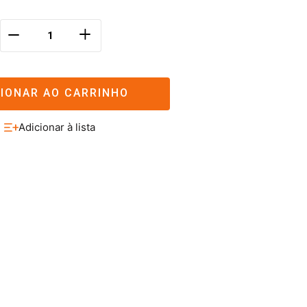
＋
－
CIONAR AO CARRINHO