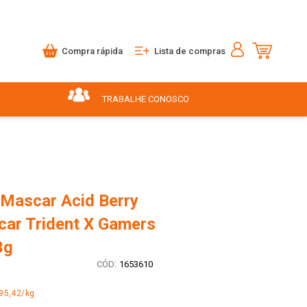
Compra rápida
Lista de compras
TRABALHE CONOSCO
Mascar Acid Berry
car Trident X Gamers
3g
:
1653610
95,42/kg