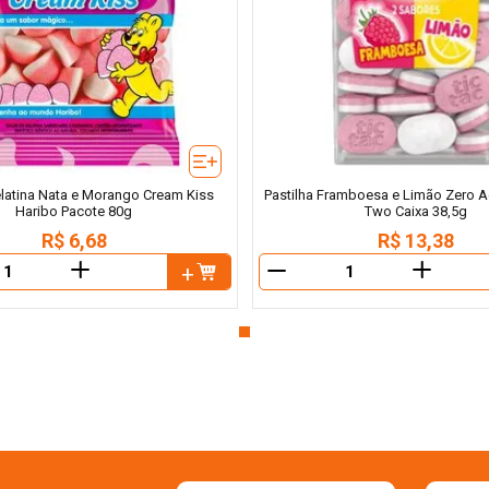
elatina Nata e Morango Cream Kiss
Pastilha Framboesa e Limão Zero A
Haribo Pacote 80g
Two Caixa 38,5g
R$
6
,
68
R$
13
,
38
＋
＋
－