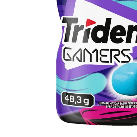
10
º
iogurte