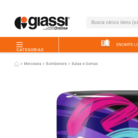
Busca vários itens (ex.: 
TERMOS MAIS BUSC
1
º
café
ENCARTE LO
CATEGORIAS
2
º
leite
Mercearia
Bomboniere
Balas e Gomas
3
º
queijo
4
º
papel higiênico
5
º
chocolate
6
º
macarrão
7
º
arroz
8
º
pão
9
º
ovo