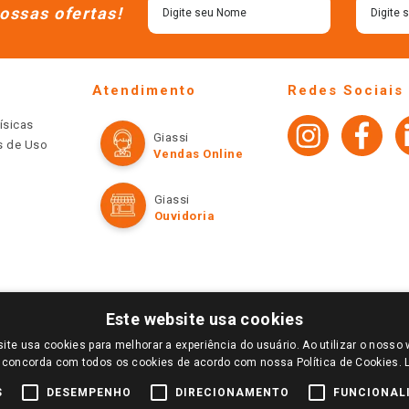
ossas ofertas!
Atendimento
Redes Sociais
ísicas
Giassi
os de Uso
Vendas Online
Giassi
Ouvidoria
Este website usa cookies
ite usa cookies para melhorar a experiência do usuário. Ao utilizar o nosso 
LOGIN E SELECIONE A LOJA DE SUA PREFERÊNCIA. SOMENTE APÓS O LOGIN, OS PREÇOS
 concorda com todos os cookies de acordo com nossa Política de Cookies.
TE SÃO VÁLIDOS APENAS PARA COMPRAS REALIZADAS NO GIASSI.COM.BR E NA LOJA SE
NDAS ONLINE DIVULGADOS NO SITE PREVALECEM ANTE OS DEMAIS EVENTUALMENTE AN
S
DESEMPENHO
DIRECIONAMENTO
FUNCIONAL
DE BUSCAS.