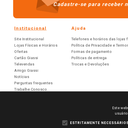
Cadastre-se para receber n
Institucional
Ajuda
Site Institucional
Telefones e horários das lojas f
Lojas Físicas e Horários
Política de Privacidade e Term
Ofertas
Formas de pagamento
Cartão Giassi
Políticas de entrega
Televendas
Trocas e Devoluções
Amigo Giassi
Notícias
Perguntas frequentes
Trabalhe Conosco
Identidade Visual
Este webs
PARA VER OS PREÇOS DA SUA REGIÃO, FAÇA 
usuário
TODOS OS PREÇOS E CONDIÇÕES COMERCIAIS DESTE SI
APLICAM ÀS LOJAS FÍSICAS. OS PREÇOS PARA AS VE
ESTRITAMENTE NECESSÁRIO