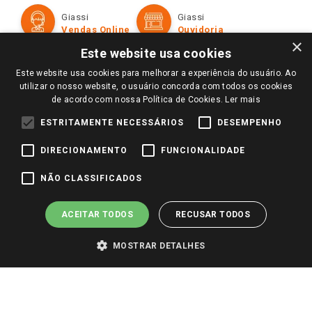
Formas de Pagamento
Giassi
Giassi
Televendas
Políticas de entrega
Vendas Online
Ouvidoria
Amigo Giassi
×
Trocas e Devoluções
Este website usa cookies
Notícias
Este website usa cookies para melhorar a experiência do usuário. Ao
Perguntas frequentes
Redes Sociais
utilizar o nosso website, o usuário concorda com todos os cookies
Trabalhe Conosco
de acordo com nossa Política de Cookies.
Ler mais
Identidade Visual
ESTRITAMENTE NECESSÁRIOS
DESEMPENHO
DIRECIONAMENTO
FUNCIONALIDADE
Pagamento e Segurança
NÃO CLASSIFICADOS
ACEITAR TODOS
RECUSAR TODOS
MOSTRAR DETALHES