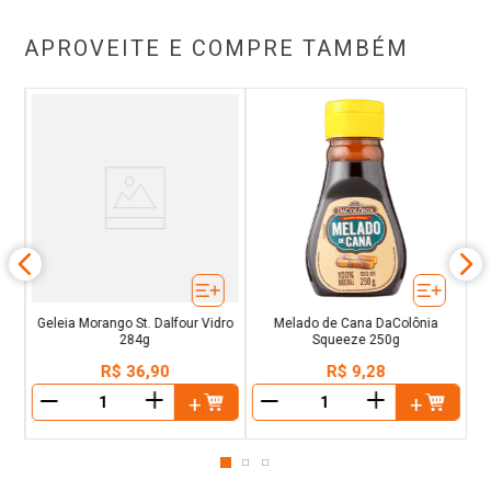
APROVEITE E COMPRE TAMBÉM
ro
Geleia Morango St. Dalfour Vidro
Melado de Cana DaColônia
284g
Squeeze 250g
R$
36
,
90
R$
9
,
28
＋
＋
－
－