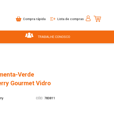
Compra rápida
Lista de compras
TRABALHE CONOSCO
imenta-Verde
rry Gourmet Vidro
:
ry
783811