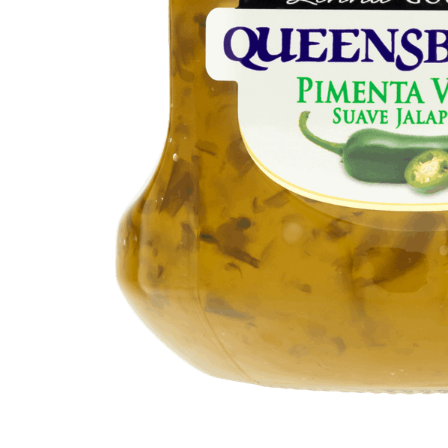
10
º
iogurte