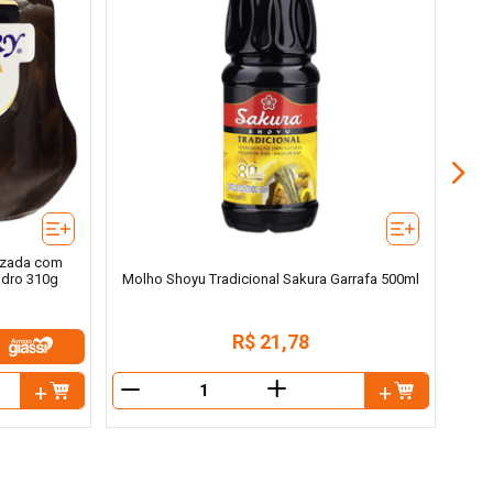
M
izada com
idro 310g
Molho Shoyu Tradicional Sakura Garrafa 500ml
R$
21
,
78
＋
－
－