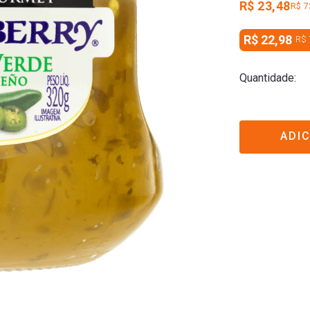
R$ 23,48
R$ 7
R$ 22,98
R$ 
Quantidade
ADI