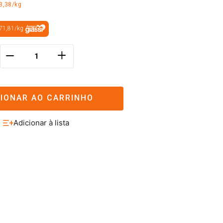
3,38/kg
71,81
/
kg
＋
－
CIONAR AO CARRINHO