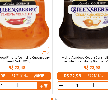
doce Pimenta-Vermelha Queensberry
Molho Agridoce Cebola Caramel
Gourmet Vidro 320g
Pimenta Queensberry Gourmet V
R$
23
,
48
R$
23
,
98
,98
R$ 22,98
R$ 71,81
/
kg
R$ 74,13
/
kg
＋
＋
－