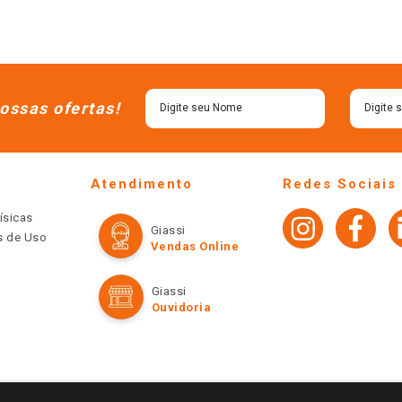
ossas ofertas!
Atendimento
Redes Sociais
ísicas
Giassi
os de Uso
Vendas Online
Giassi
Ouvidoria