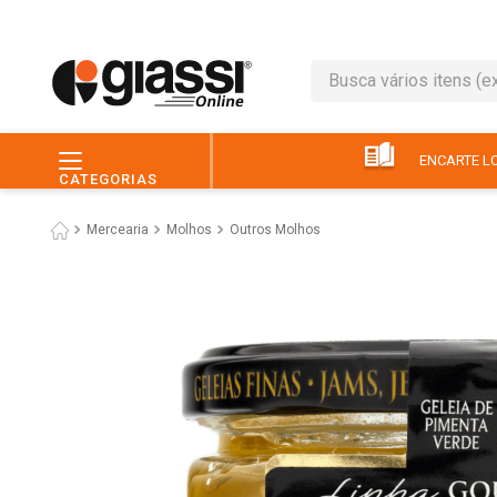
Busca vários itens (ex.: 
TERMOS MAIS BUSC
1
º
café
ENCARTE LO
CATEGORIAS
2
º
leite
Mercearia
Molhos
Outros Molhos
3
º
queijo
4
º
chocolate
5
º
papel higiênico
6
º
macarrão
7
º
arroz
8
º
pão
9
º
ovo