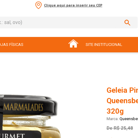
Clique aqui para inserir seu CEP
sal, ovo)
ADOS
JAS FÍSICAS
SITE INSTITUCIONAL
Geleia P
Queensbe
320g
Queensber
De
R$ 25,48