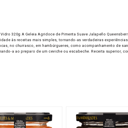
Vidro 320g A Geleia Agridoce de Pimenta Suave Jalapeño Queensberr
ividade às receitas mais simples, tornando-as verdadeiras experiência
rancas, no churrasco, em hambúrgueres, como acompanhamento de san
ando-a ao preparo de um ceviche ou escabeche. Receita superior, com