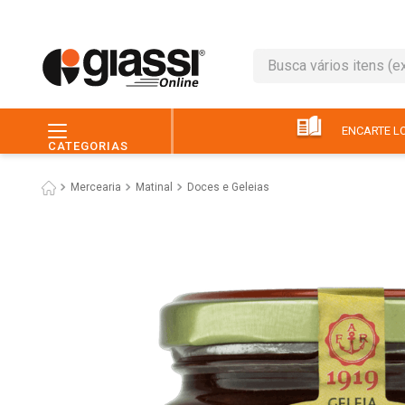
Busca vários itens (ex.: 
TERMOS MAIS BUSC
1
º
leite
ENCARTE LO
CATEGORIAS
2
º
café
Mercearia
Matinal
Doces e Geleias
3
º
queijo
4
º
papel higiênico
5
º
chocolate
6
º
pão
7
º
macarrão
8
º
iogurte
9
º
ovo