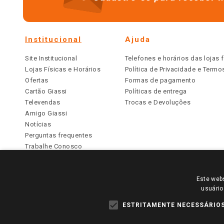
Institucional
Ajuda
Site Institucional
Telefones e horários das lojas f
Lojas Físicas e Horários
Política de Privacidade e Term
Ofertas
Formas de pagamento
Cartão Giassi
Políticas de entrega
Televendas
Trocas e Devoluções
Amigo Giassi
Notícias
Perguntas frequentes
Trabalhe Conosco
Identidade Visual
Este webs
PARA VER OS PREÇOS DA SUA REGIÃO, FAÇA 
usuário
TODOS OS PREÇOS E CONDIÇÕES COMERCIAIS DESTE SI
APLICAM ÀS LOJAS FÍSICAS. OS PREÇOS PARA AS VE
ESTRITAMENTE NECESSÁRIO