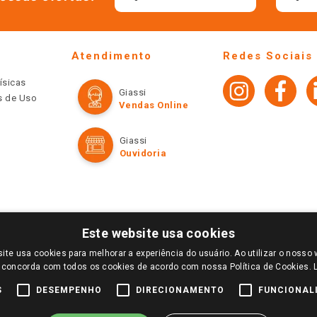
Atendimento
Redes Sociais
ísicas
Giassi
os de Uso
Vendas Online
Giassi
Ouvidoria
Este website usa cookies
ite usa cookies para melhorar a experiência do usuário. Ao utilizar o nosso 
LOGIN E SELECIONE A LOJA DE SUA PREFERÊNCIA. SOMENTE APÓS O LOGIN, OS PREÇOS
 concorda com todos os cookies de acordo com nossa Política de Cookies.
TE SÃO VÁLIDOS APENAS PARA COMPRAS REALIZADAS NO GIASSI.COM.BR E NA LOJA SE
NDAS ONLINE DIVULGADOS NO SITE PREVALECEM ANTE OS DEMAIS EVENTUALMENTE AN
S
DESEMPENHO
DIRECIONAMENTO
FUNCIONAL
DE BUSCAS.
2022 COPYRIGHT - GIASSI SUPERMERCADOS. TODOS OS DIREITOS RESERVADOS.