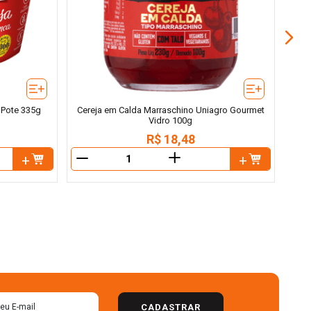
Pote 335g
Cereja em Calda Marraschino Uniagro Gourmet
Vidro 100g
R$
18
,
48
＋
－
－
CADASTRAR