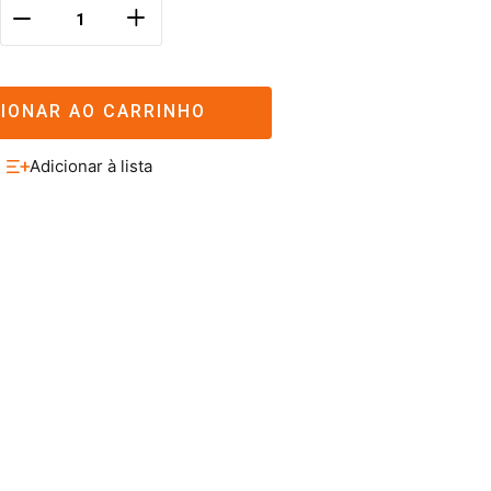
＋
－
CIONAR AO CARRINHO