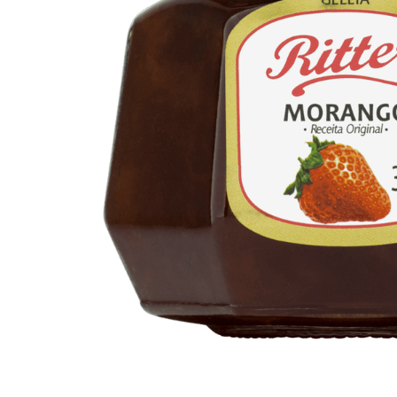
10
º
arroz