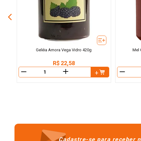
Geléia Amora Vega Vidro 420g
Mel 
R$
22
,
58
＋
－
－
Cadastre-se para receber n