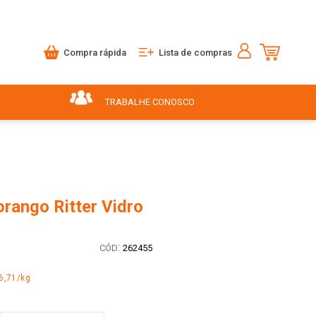
Compra rápida
Lista de compras
TRABALHE CONOSCO
rango Ritter Vidro
:
262455
6,71/kg