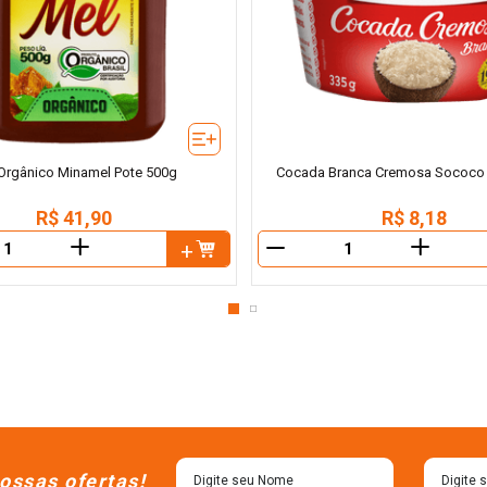
Orgânico Minamel Pote 500g
Cocada Branca Cremosa Sococo 
R$
41
,
90
R$
8
,
18
＋
＋
－
ossas ofertas!