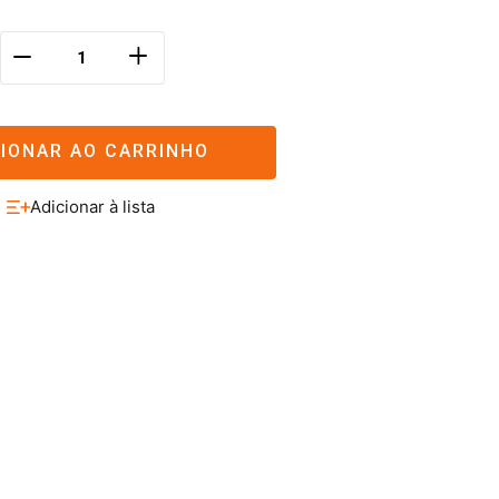
＋
－
CIONAR AO CARRINHO