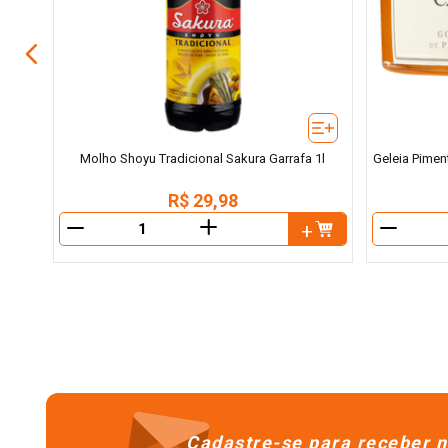
Molho Shoyu Tradicional Sakura Garrafa 1l
Geleia Pimen
R$
29
,
98
＋
－
－
Cadastre-se para receber n