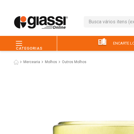
Busca vários itens (ex.: 
TERMOS MAIS BUSC
1
º
café
ENCARTE LO
CATEGORIAS
2
º
leite
Mercearia
Molhos
Outros Molhos
3
º
queijo
4
º
papel higiênico
5
º
chocolate
6
º
macarrão
7
º
arroz
8
º
pão
9
º
ovo