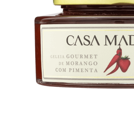
10
º
iogurte