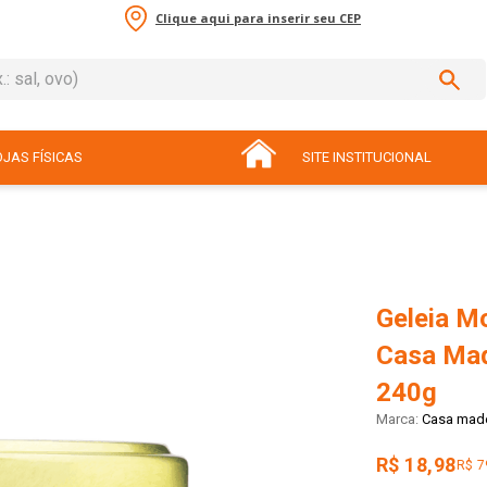
Clique aqui para inserir seu CEP
sal, ovo)
ADOS
JAS FÍSICAS
SITE INSTITUCIONAL
Geleia M
Casa Mad
240g
Casa made
R$ 18,98
R$ 7