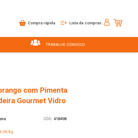
Compra rápida
Lista de compras
TRABALHE CONOSCO
orango com Pimenta
eira Gourmet Vidro
:
ira
418498
9,08/kg