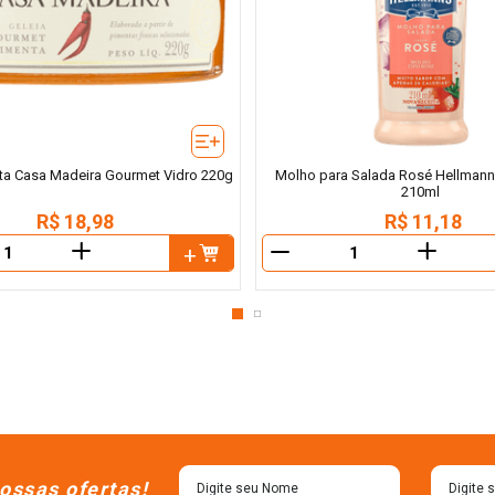
ta Casa Madeira Gourmet Vidro 220g
Molho para Salada Rosé Hellman
210ml
R$
18
,
98
R$
11
,
18
＋
＋
－
ossas ofertas!