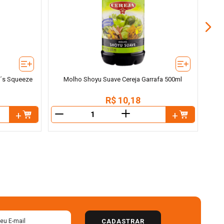
n´s Squeeze
Molho Shoyu Suave Cereja Garrafa 500ml
R$
10
,
18
＋
－
－
CADASTRAR