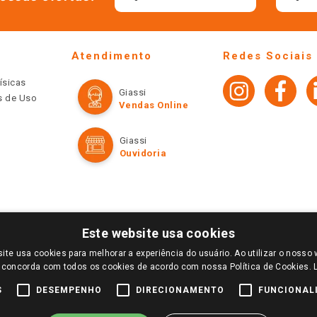
Atendimento
Redes Sociais
ísicas
Giassi
os de Uso
Vendas Online
Giassi
Ouvidoria
Este website usa cookies
ite usa cookies para melhorar a experiência do usuário. Ao utilizar o nosso 
LOGIN E SELECIONE A LOJA DE SUA PREFERÊNCIA. SOMENTE APÓS O LOGIN, OS PREÇOS
 concorda com todos os cookies de acordo com nossa Política de Cookies.
TE SÃO VÁLIDOS APENAS PARA COMPRAS REALIZADAS NO GIASSI.COM.BR E NA LOJA SE
NDAS ONLINE DIVULGADOS NO SITE PREVALECEM ANTE OS DEMAIS EVENTUALMENTE AN
S
DESEMPENHO
DIRECIONAMENTO
FUNCIONAL
DE BUSCAS.
2022 COPYRIGHT - GIASSI SUPERMERCADOS. TODOS OS DIREITOS RESERVADOS.