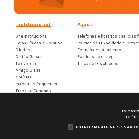
Institucional
Ajuda
Site Institucional
Telefones e horários das lojas f
Lojas Físicas e Horários
Política de Privacidade e Term
Ofertas
Formas de pagamento
Cartão Giassi
Políticas de entrega
Televendas
Trocas e Devoluções
Amigo Giassi
Notícias
Perguntas frequentes
Trabalhe Conosco
Identidade Visual
Este webs
PARA VER OS PREÇOS DA SUA REGIÃO, FAÇA 
usuário
TODOS OS PREÇOS E CONDIÇÕES COMERCIAIS DESTE SI
APLICAM ÀS LOJAS FÍSICAS. OS PREÇOS PARA AS VE
ESTRITAMENTE NECESSÁRIO