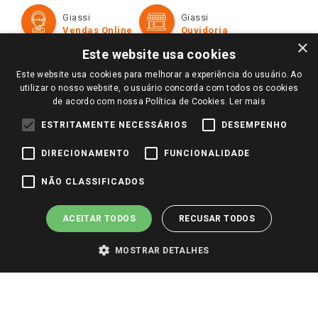
Formas de Pagamento
Giassi
Giassi
Televendas
Políticas de entrega
Vendas Online
Ouvidoria
Amigo Giassi
×
Trocas e Devoluções
Este website usa cookies
Notícias
Este website usa cookies para melhorar a experiência do usuário. Ao
Perguntas frequentes
Redes Sociais
utilizar o nosso website, o usuário concorda com todos os cookies
Trabalhe Conosco
de acordo com nossa Política de Cookies.
Ler mais
Identidade Visual
ESTRITAMENTE NECESSÁRIOS
DESEMPENHO
DIRECIONAMENTO
FUNCIONALIDADE
Pagamento e Segurança
NÃO CLASSIFICADOS
ACEITAR TODOS
RECUSAR TODOS
MOSTRAR DETALHES