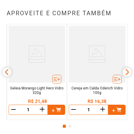
APROVEITE E COMPRE TAMBÉM
ao
G
Geleia Morango Light Hero Vidro
Cereja em Calda Oderich Vidro
320g
100g
R$
21
,
48
R$
16
,
38
＋
＋
－
－