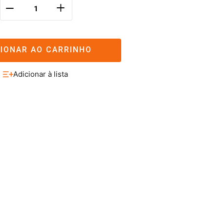
＋
－
CIONAR AO CARRINHO