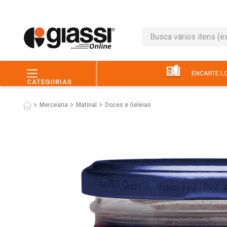
Busca vários itens (ex.: 
TERMOS MAIS BUSC
1
º
leite
ENCARTE LO
CATEGORIAS
2
º
café
Mercearia
Matinal
Doces e Geleias
3
º
queijo
4
º
papel higiênico
5
º
chocolate
6
º
pão
7
º
macarrão
8
º
iogurte
9
º
ovo