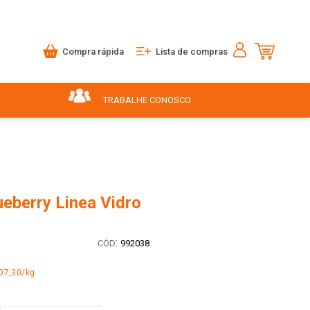
Compra rápida
Lista de compras
TRABALHE CONOSCO
ueberry Linea Vidro
:
992038
07,30/kg