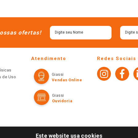
ossas ofertas!
Atendimento
Redes Sociais
ísicas
Giassi
os de Uso
Vendas Online
Giassi
Ouvidoria
Este website usa cookies