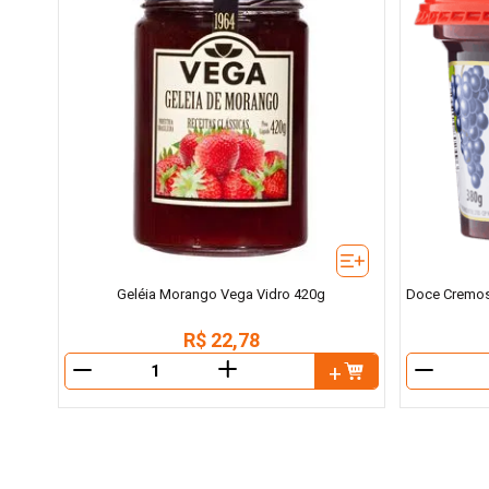
Geléia Morango Vega Vidro 420g
Doce Cremoso
R$
22
,
78
＋
－
－