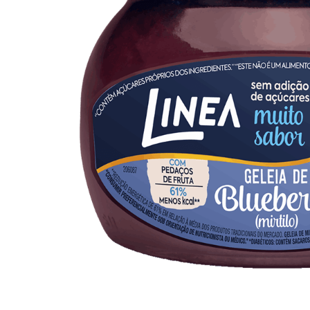
10
º
arroz