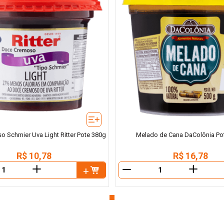
 Schmier Uva Light Ritter Pote 380g
Melado de Cana DaColônia Po
R$
10
,
78
R$
16
,
78
＋
＋
－