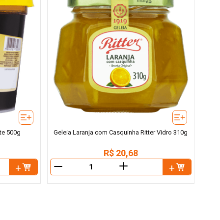
te 500g
Geleia Laranja com Casquinha Ritter Vidro 310g
R$
20
,
68
＋
－