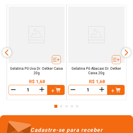
ixa
Ge
Gelatina Pó Uva Dr. Oetker Caixa
Gelatina Pó Abacaxi Dr. Oetker
20g
Caixa 20g
R$
1
,
68
R$
1
,
68
＋
＋
－
－
Cadastre-se para receber