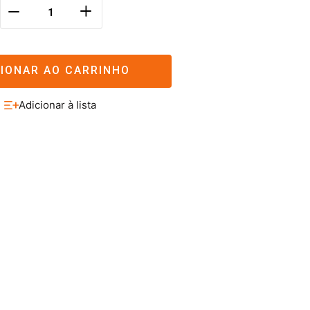
＋
－
CIONAR AO CARRINHO