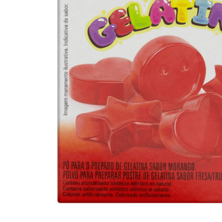
10
º
arroz