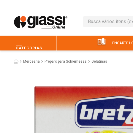
Busca vários itens (ex.: 
TERMOS MAIS BUSC
1
º
leite
ENCARTE LO
CATEGORIAS
2
º
café
Mercearia
Preparo para Sobremesas
Gelatinas
3
º
queijo
4
º
papel higiênico
5
º
chocolate
6
º
pão
7
º
macarrão
8
º
iogurte
9
º
ovo