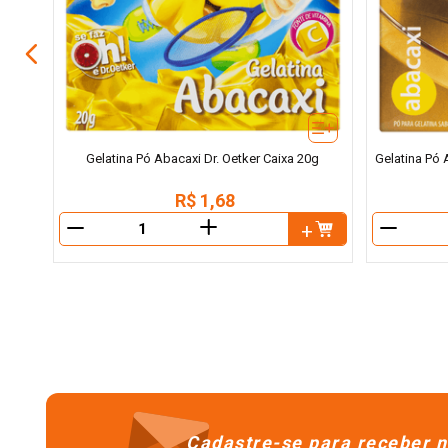
Gelatina Pó Abacaxi Dr. Oetker Caixa 20g
Gelatina Pó 
R$
1
,
68
＋
－
－
Cadastre-se para receber n