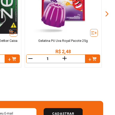
Oetker Caixa
Gelatina Pó Uva Royal Pacote 25g
R$
2
,
48
＋
－
－
CADASTRAR