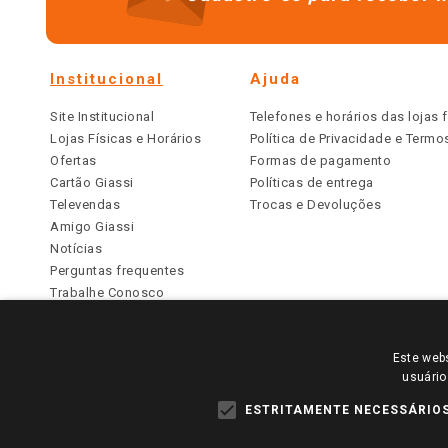
Institucional
Ajuda
Site Institucional
Telefones e horários das lojas f
Lojas Físicas e Horários
Política de Privacidade e Term
Ofertas
Formas de pagamento
Cartão Giassi
Políticas de entrega
Televendas
Trocas e Devoluções
Amigo Giassi
Notícias
Perguntas frequentes
Trabalhe Conosco
Identidade Visual
Este webs
PARA VER OS PREÇOS DA SUA REGIÃO, FAÇA 
usuário
TODOS OS PREÇOS E CONDIÇÕES COMERCIAIS DESTE SI
APLICAM ÀS LOJAS FÍSICAS. OS PREÇOS PARA AS VE
ESTRITAMENTE NECESSÁRIO