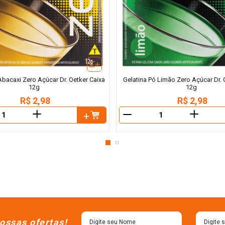
Abacaxi Zero Açúcar Dr. Oetker Caixa
Gelatina Pó Limão Zero Açúcar Dr. 
12g
12g
R$
2
,
98
R$
2
,
98
＋
＋
－
ossas ofertas!