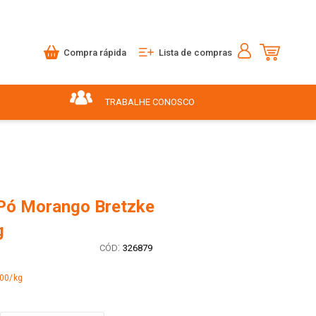
Compra rápida
Lista de compras
TRABALHE CONOSCO
 Pó Morango Bretzke
g
:
326879
,00/kg