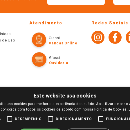
Atendimento
Redes Sociais
ísicas
Giassi
os de Uso
Vendas Online
Giassi
Ouvidoria
Este website usa cookies
ite usa cookies para melhorar a experiência do usuário. Ao utilizar o nosso 
LOGIN E SELECIONE A LOJA DE SUA PREFERÊNCIA. SOMENTE APÓS O LOGIN, OS PREÇOS
 concorda com todos os cookies de acordo com nossa Política de Cookies.
TE SÃO VÁLIDOS APENAS PARA COMPRAS REALIZADAS NO GIASSI.COM.BR E NA LOJA SE
NDAS ONLINE DIVULGADOS NO SITE PREVALECEM ANTE OS DEMAIS EVENTUALMENTE AN
S
DESEMPENHO
DIRECIONAMENTO
FUNCIONAL
DE BUSCAS.
2022 COPYRIGHT - GIASSI SUPERMERCADOS. TODOS OS DIREITOS RESERVADOS.