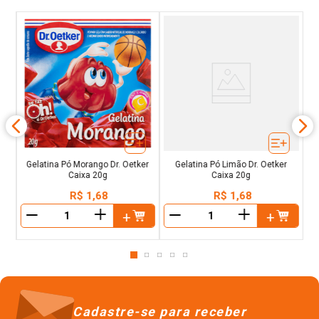
a
G
Gelatina Pó Morango Dr. Oetker
Gelatina Pó Limão Dr. Oetker
Caixa 20g
Caixa 20g
R$
1
,
68
R$
1
,
68
＋
＋
－
－
Cadastre-se para receber