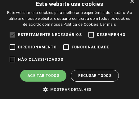
×
Trocas e Devoluções
Este website usa cookies
Notícias
Este website usa cookies para melhorar a experiência do usuário. Ao
Perguntas frequentes
Redes Sociais
utilizar o nosso website, o usuário concorda com todos os cookies
Trabalhe Conosco
de acordo com nossa Política de Cookies.
Ler mais
Identidade Visual
ESTRITAMENTE NECESSÁRIOS
DESEMPENHO
DIRECIONAMENTO
FUNCIONALIDADE
Pagamento e Segurança
NÃO CLASSIFICADOS
ACEITAR TODOS
RECUSAR TODOS
MOSTRAR DETALHES