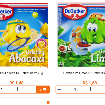
 Pó Abacaxi Dr. Oetker Caixa 20g
Gelatina Pó Limão Dr. Oetker C
R$
1
,
68
R$
1
,
68
＋
＋
－