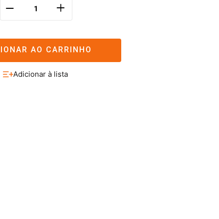
＋
－
CIONAR AO CARRINHO