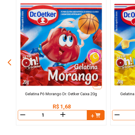
 2
Gelatina Pó Morango Dr. Oetker Caixa 20g
Gelatina
R$
1
,
68
＋
－
－