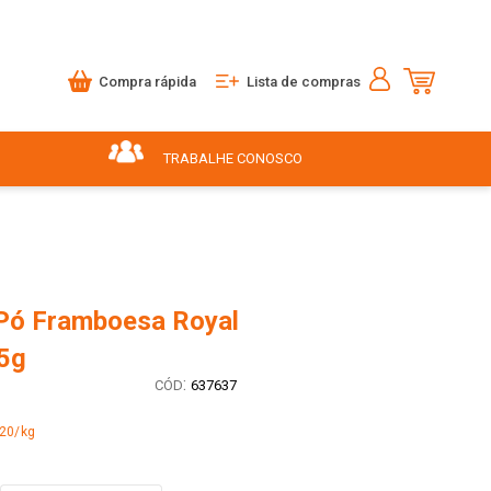
Compra rápida
Lista de compras
TRABALHE CONOSCO
 Pó Framboesa Royal
5g
:
637637
,20/kg