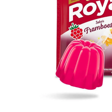
10
º
arroz