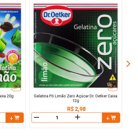
aixa 20g
Gelatina Pó Limão Zero Açúcar Dr. Oetker Caixa
12g
R$
2
,
98
＋
－
－