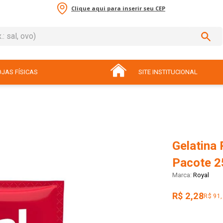
Clique aqui para inserir seu CEP
sal, ovo)
ADOS
JAS FÍSICAS
SITE INSTITUCIONAL
Gelatina
Pacote 2
Royal
R$ 2,28
R$ 91