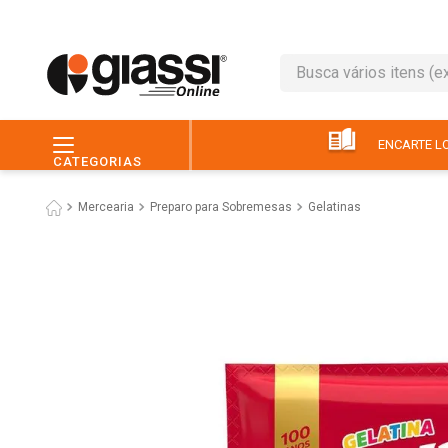
Busca vários itens (ex.: 
TERMOS MAIS BUSC
1
º
leite
ENCARTE LO
CATEGORIAS
2
º
café
Mercearia
Preparo para Sobremesas
Gelatinas
3
º
queijo
4
º
papel higiênico
5
º
chocolate
6
º
pão
7
º
macarrão
8
º
iogurte
9
º
ovo