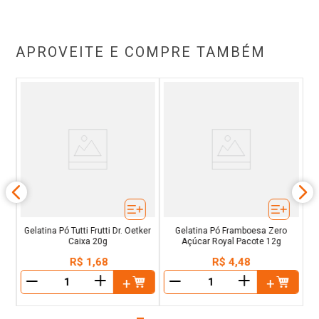
APROVEITE E COMPRE TAMBÉM
l
Gelatina Pó Tutti Frutti Dr. Oetker
Gelatina Pó Framboesa Zero
Caixa 20g
Açúcar Royal Pacote 12g
R$
1
,
68
R$
4
,
48
＋
＋
－
－