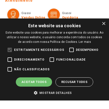
Atendimento
Política de Privacidade e Termos de Uso
Cartão Giassi
Formas de Pagamento
Giassi
Giassi
Televendas
Políticas de entrega
Vendas Online
Ouvidoria
Amigo Giassi
×
Trocas e Devoluções
Este website usa cookies
Notícias
Este website usa cookies para melhorar a experiência do usuário. Ao
Perguntas frequentes
Redes Sociais
utilizar o nosso website, o usuário concorda com todos os cookies
Trabalhe Conosco
de acordo com nossa Política de Cookies.
Ler mais
Identidade Visual
ESTRITAMENTE NECESSÁRIOS
DESEMPENHO
DIRECIONAMENTO
FUNCIONALIDADE
Pagamento e Segurança
NÃO CLASSIFICADOS
ACEITAR TODOS
RECUSAR TODOS
MOSTRAR DETALHES