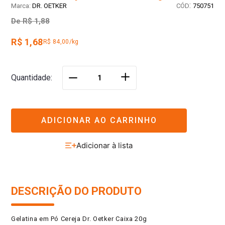
:
DR. OETKER
750751
De
R$ 1,88
R$ 1,68
R$ 84,00/kg
＋
Quantidade
－
ADICIONAR AO CARRINHO
DESCRIÇÃO DO PRODUTO
Gelatina em Pó Cereja Dr. Oetker Caixa 20g