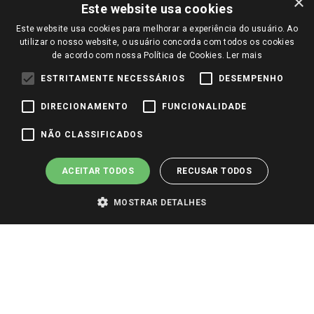
×
Trocas e Devoluções
Este website usa cookies
Notícias
Este website usa cookies para melhorar a experiência do usuário. Ao
Perguntas frequentes
Redes Sociais
utilizar o nosso website, o usuário concorda com todos os cookies
Trabalhe Conosco
de acordo com nossa Política de Cookies.
Ler mais
Identidade Visual
ESTRITAMENTE NECESSÁRIOS
DESEMPENHO
DIRECIONAMENTO
FUNCIONALIDADE
Pagamento e Segurança
NÃO CLASSIFICADOS
ACEITAR TODOS
RECUSAR TODOS
MOSTRAR DETALHES