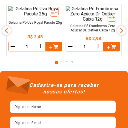
ixa
G
Gelatina Pó Uva Royal Pacote 25g
Gelatina Pó Framboesa Zero
Açúcar Dr. Oetker Caixa 12g
R$
2
,
48
R$
2
,
98
＋
＋
－
－
Cadastre-se para receber