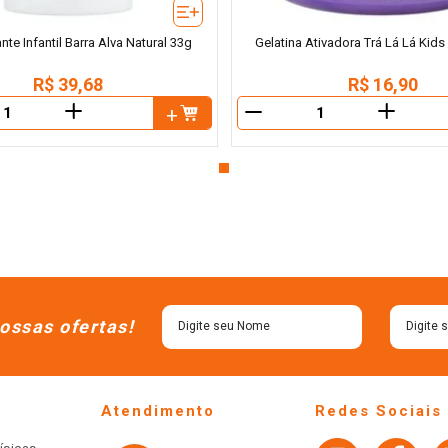
te Infantil Barra Alva Natural 33g
Gelatina Ativadora Trá Lá Lá Kids
R$
39
,
68
R$
16
,
90
＋
＋
－
ossas ofertas!
Atendimento
Redes Sociais