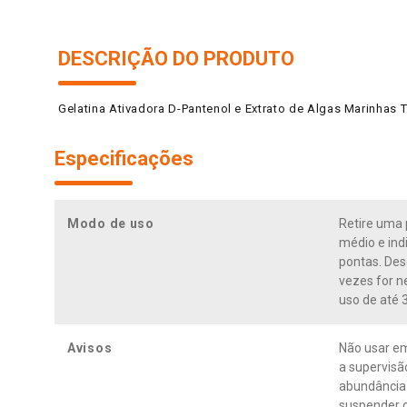
DESCRIÇÃO DO PRODUTO
Gelatina Ativadora D-Pantenol e Extrato de Algas Marinhas 
Especificações
Modo de uso
Retire uma 
médio e ind
pontas. Des
vezes for n
uso de até 
Avisos
Não usar em
a supervisã
abundância 
suspender o