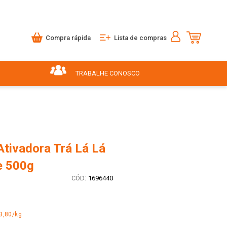
Compra rápida
Lista de compras
TRABALHE CONOSCO
Ativadora Trá Lá Lá
e 500g
:
1696440
3,80/kg