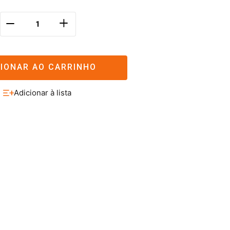
＋
－
CIONAR AO CARRINHO