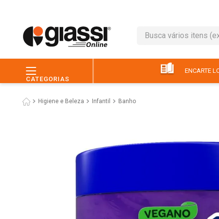
Busca vários itens (ex.: 
TERMOS MAIS BUSC
1
º
leite
ENCARTE LO
CATEGORIAS
2
º
café
Higiene e Beleza
Infantil
Banho
3
º
queijo
4
º
papel higiênico
5
º
chocolate
6
º
pão
7
º
macarrão
8
º
iogurte
9
º
ovo