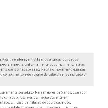
á Kids da embalagem utilizando a junção dos dedos
os mecha a mecha uniformemente do comprimento até as
nto das pontas até a raiz. Repita o movimento quantas
do comprimento e do volume do cabelo, sendo indicado o
lusivamente por adulto. Para maiores de 5 anos, usar sob
ato com os olhos, lavar com água corrente em
ritado. Em caso de irritação do couro cabeludo,
o do produto. Proteger os olhos ao lavar os cabelos.