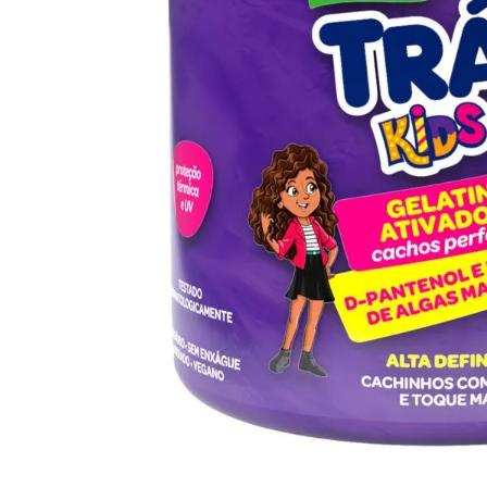
10
º
arroz