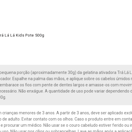
Trá Lá Lá Kids Pote 500g
pequena porção (aproximadamente 30g) da gelatina ativadora Trá Lá L
icador. Espalhe na palma das mãos, e aplique sobre os cabelos úmid
embarace os fios com pente de dentes largos e amasse-os com movime
ecessário. Não enxágue. A quantidade de uso pode variar dependendo 
30g.
 crianças menores de 3 anos. A partir de 3 anos, deve ser aplicado exc
o de adulto. Evitar contato com os olhos. Caso o produto entre em cont
e procurar um médico. Não usar se o couro cabeludo estiver ferido ou ir
 uso. Não usar nos cílios ou sobrancelhas. Lave as mãos após a aplicaçã