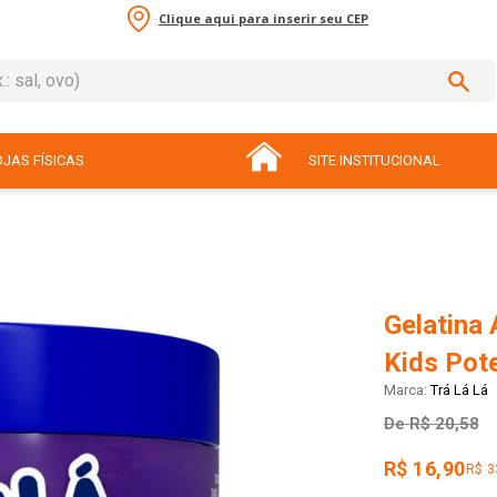
Clique aqui para inserir seu CEP
sal, ovo)
ADOS
JAS FÍSICAS
SITE INSTITUCIONAL
Gelatina 
Kids Pot
Trá Lá Lá
De
R$ 20,58
R$ 16,90
R$ 3