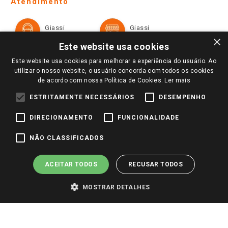
Atendimento
Política de Privacidade e Termos de Uso
Cartão Giassi
Formas de Pagamento
Giassi
Giassi
Televendas
Políticas de entrega
Vendas Online
Ouvidoria
×
Amigo Giassi
Este website usa cookies
Trocas e Devoluções
Notícias
Este website usa cookies para melhorar a experiência do usuário. Ao
Perguntas frequentes
utilizar o nosso website, o usuário concorda com todos os cookies
Redes Sociais
de acordo com nossa Política de Cookies.
Ler mais
Trabalhe Conosco
ESTRITAMENTE NECESSÁRIOS
DESEMPENHO
Identidade Visual
DIRECIONAMENTO
FUNCIONALIDADE
Pagamento e Segurança
NÃO CLASSIFICADOS
ACEITAR TODOS
RECUSAR TODOS
MOSTRAR DETALHES