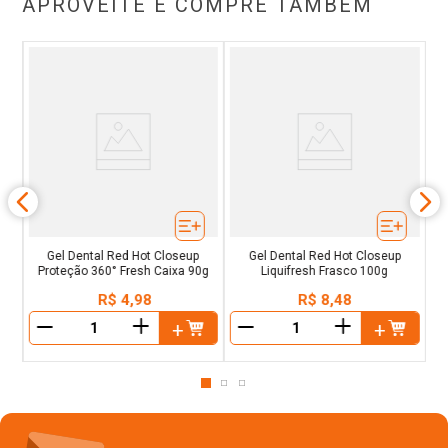
APROVEITE E COMPRE TAMBÉM
eup
G
Gel Dental Red Hot Closeup
Gel Dental Red Hot Closeup
Proteção 360° Fresh Caixa 90g
Liquifresh Frasco 100g
R$
4
,
98
R$
8
,
48
＋
＋
－
－