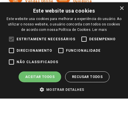
Políticas de entrega
Vendas Online
Ouvidoria
Amigo Giassi
×
Trocas e Devoluções
Este website usa cookies
Notícias
Este website usa cookies para melhorar a experiência do usuário. Ao
Perguntas frequentes
Redes Sociais
utilizar o nosso website, o usuário concorda com todos os cookies
Trabalhe Conosco
de acordo com nossa Política de Cookies.
Ler mais
Identidade Visual
ESTRITAMENTE NECESSÁRIOS
DESEMPENHO
DIRECIONAMENTO
FUNCIONALIDADE
Pagamento e Segurança
NÃO CLASSIFICADOS
ACEITAR TODOS
RECUSAR TODOS
MOSTRAR DETALHES