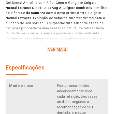
Gel Dental Anticárie com Flúor Coco e Gengibre Colgate
Natural Extracts Detox Caixa 90g A Colgate combinou o melhor
da ciência e da natureza com o novo creme dental Colgate
Natural Extracts. Explosão de sabores surpreendentes para o
cuidado do seu sorriso. O surpreendente sabor de azeite de
gengibre proporciona uma sensação natural de refrescância.
Cuida do seu sorriso e ajuda a preservar o meio ambiente.
Contém extratos naturais de coco e azeite de gengibre que
ajudam a remover bactérias que causam o mau hálito, a cárie e
os problemas na gengiva. O extrato natural de coco
VER MAIS
proporciona uma sensação suave e doce durante e após a
escovação para um sorriso saudável. Ajuda a eliminar as
impurezas e proteger seus dentes.
Especificações
Modo de uso
Escove seus dentes
adequadamente após
cada refeição, três vezes
ao dia ou segundo a
recomendação de seu
dentista. Enxágue