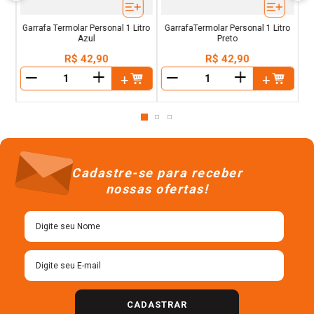
Garrafa Termolar Personal 1 Litro
GarrafaTermolar Personal 1 Litro
Azul
Preto
R$
42
,
90
R$
42
,
90
＋
＋
－
－
Cadastre-se para receber
nossas ofertas!
CADASTRAR