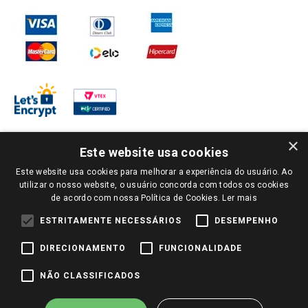
×
Este website usa cookies
Este website usa cookies para melhorar a experiência do usuário. Ao
PARA VER OS PREÇOS DA SUA REGIÃO, FAÇA LOGIN E SELECIONE A LOJA DE
utilizar o nosso website, o usuário concorda com todos os cookies
SUA PREFERÊNCIA. SOMENTE APÓS O LOGIN, OS PREÇOS DA SUA REGIÃO OU
de acordo com nossa Política de Cookies.
Ler mais
LOJA SERÃO CARREGADOS.
TODOS OS PREÇOS E CONDIÇÕES COMERCIAIS DESTE SITE SÃO VÁLIDOS APENAS
ESTRITAMENTE NECESSÁRIOS
DESEMPENHO
PARA COMPRAS REALIZADAS NO GIASSI.COM.BR E NA LOJA SELECIONADA
APÓS O LOGIN, E NÃO NECESSARIAMENTE SE APLICAM ÀS LOJAS FÍSICAS. OS
DIRECIONAMENTO
FUNCIONALIDADE
PREÇOS PARA AS VENDAS ONLINE DIVULGADOS NO SITE PREVALECEM ANTE
OS DEMAIS EVENTUALMENTE ANUNCIADOS EM OUTROS MEIOS DE
COMUNICAÇÃO E SITES DE BUSCAS.
NÃO CLASSIFICADOS
2022 COPYRIGHT - GIASSI SUPERMERCADOS. TODOS OS DIREITOS RESERVADOS.