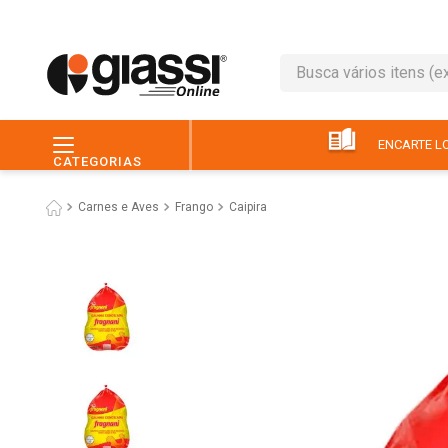
Busca vários itens (ex.: 
TERMOS MAIS BUSC
1
º
leite
ENCARTE LO
CATEGORIAS
2
º
café
Carnes e Aves
Frango
Caipira
3
º
queijo
4
º
papel higiênico
5
º
chocolate
6
º
pão
7
º
macarrão
8
º
iogurte
9
º
ovo