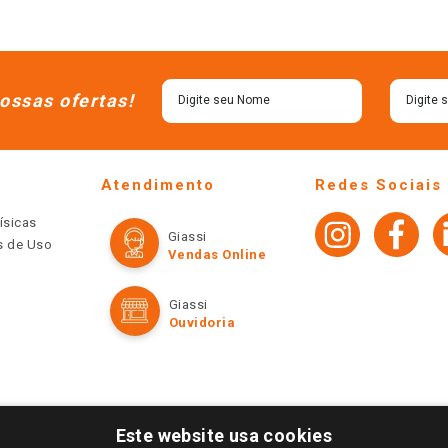
ossas ofertas!
Atendimento
Redes Sociais
ísicas
Giassi
os de Uso
Vendas Online
Giassi
Ouvidoria
Este website usa cookies