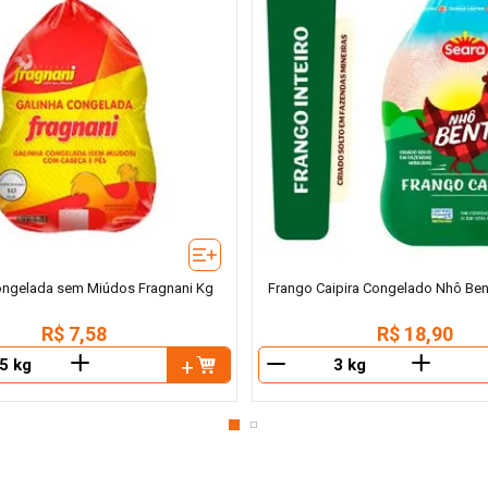
ongelada sem Miúdos Fragnani Kg
Frango Caipira Congelado Nhô Ben
R$
7
,
58
R$
18
,
90
＋
＋
－