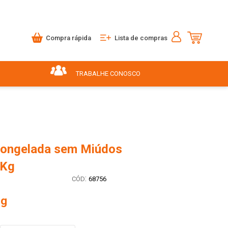
Compra rápida
Lista de compras
TRABALHE CONOSCO
Congelada sem Miúdos
 Kg
:
68756
kg