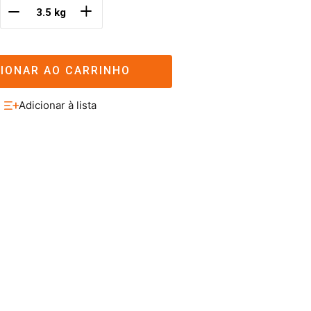
＋
－
CIONAR AO CARRINHO