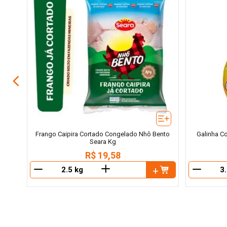
 Kg
Frango Caipira Cortado Congelado Nhô Bento
Galinha C
Seara Kg
R$
19
,
58
＋
－
－