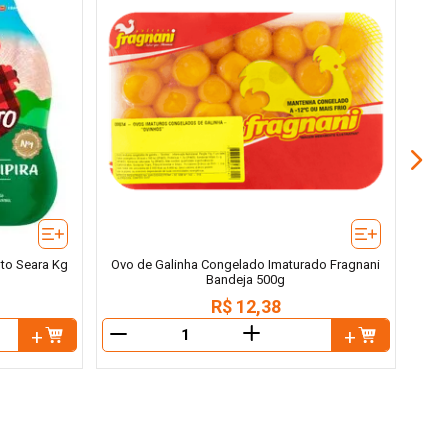
Cort
to Seara Kg
Ovo de Galinha Congelado Imaturado Fragnani
Bandeja 500g
R$
12
,
38
＋
－
－