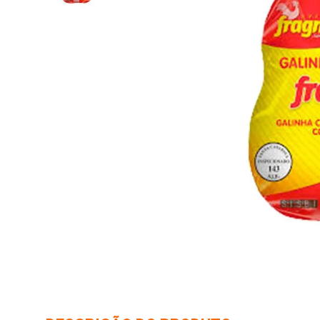
10
º
arroz