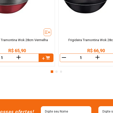
ra Tramontina Wok 28cm Vermelha
Frigideira Tramontina Wok 28c
R$
65
,
90
R$
66
,
90
＋
＋
－
ossas ofertas!