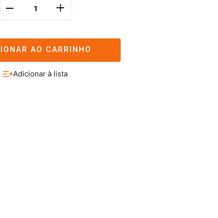
＋
－
CIONAR AO CARRINHO