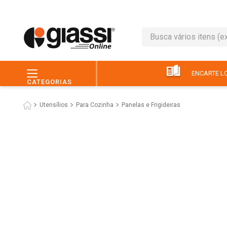
Busca vários itens (ex.: 
TERMOS MAIS BUSC
1
º
leite
ENCARTE LO
CATEGORIAS
2
º
café
Utensílios
Para Cozinha
Panelas e Frigideiras
3
º
queijo
4
º
papel higiênico
5
º
pão
6
º
chocolate
7
º
ovo
8
º
iogurte
9
º
macarrão