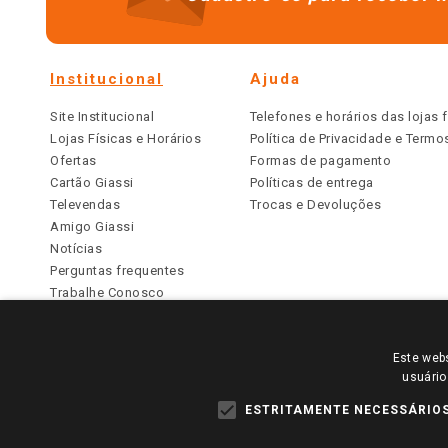
Institucional
Ajuda
Site Institucional
Telefones e horários das lojas f
Lojas Físicas e Horários
Política de Privacidade e Term
Ofertas
Formas de pagamento
Cartão Giassi
Políticas de entrega
Televendas
Trocas e Devoluções
Amigo Giassi
Notícias
Perguntas frequentes
Trabalhe Conosco
Identidade Visual
Este webs
PARA VER OS PREÇOS DA SUA REGIÃO, FAÇA 
usuário
TODOS OS PREÇOS E CONDIÇÕES COMERCIAIS DESTE SI
APLICAM ÀS LOJAS FÍSICAS. OS PREÇOS PARA AS VE
ESTRITAMENTE NECESSÁRIO