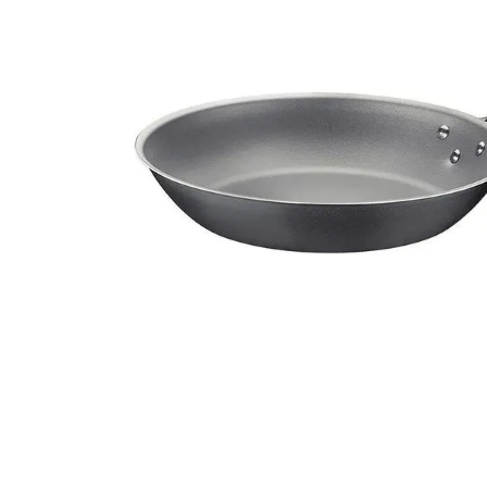
10
º
arroz