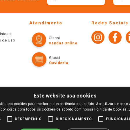
Atendimento
Redes Sociais
ísicas
Giassi
os de Uso
Vendas Online
Giassi
Ouvidoria
Este website usa cookies
ite usa cookies para melhorar a experiência do usuário. Ao utilizar o nosso 
LOGIN E SELECIONE A LOJA DE SUA PREFERÊNCIA. SOMENTE APÓS O LOGIN, OS PREÇOS
 concorda com todos os cookies de acordo com nossa Política de Cookies.
TE SÃO VÁLIDOS APENAS PARA COMPRAS REALIZADAS NO GIASSI.COM.BR E NA LOJA SE
NDAS ONLINE DIVULGADOS NO SITE PREVALECEM ANTE OS DEMAIS EVENTUALMENTE AN
S
DESEMPENHO
DIRECIONAMENTO
FUNCIONAL
DE BUSCAS.
2022 COPYRIGHT - GIASSI SUPERMERCADOS. TODOS OS DIREITOS RESERVADOS.