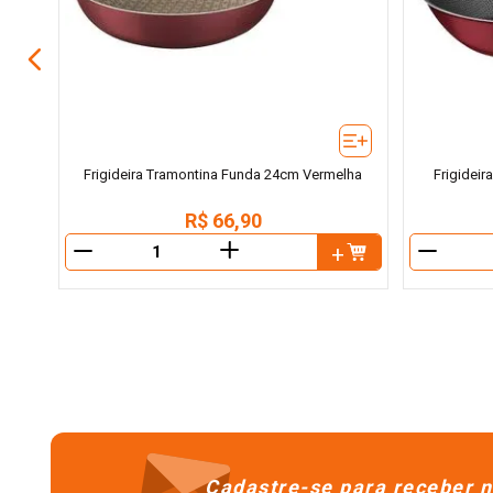
Frigideira Tramontina Funda 24cm Vermelha
Frigidei
R$
66
,
90
＋
－
－
Cadastre-se para receber n