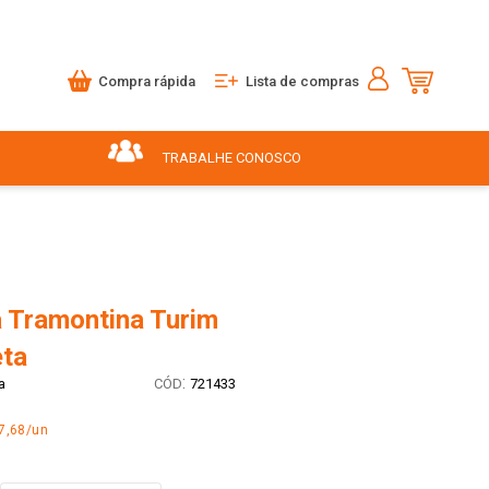
Compra rápida
Lista de compras
TRABALHE CONOSCO
a Tramontina Turim
ta
:
a
721433
7,68/un