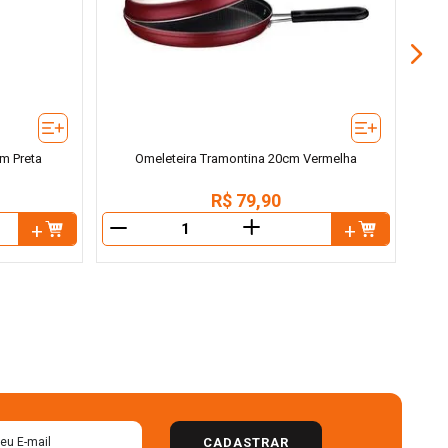
m Preta
Omeleteira Tramontina 20cm Vermelha
R$
79
,
90
＋
－
－
CADASTRAR