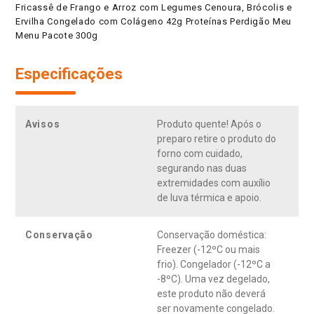
Fricassê de Frango e Arroz com Legumes Cenoura, Brócolis e
Ervilha Congelado com Colágeno 42g Proteínas Perdigão Meu
Menu Pacote 300g
Especificações
Avisos
Produto quente! Após o
preparo retire o produto do
forno com cuidado,
segurando nas duas
extremidades com auxílio
de luva térmica e apoio.
Conservação
Conservação doméstica:
Freezer (-12ºC ou mais
frio). Congelador (-12ºC a
-8ºC). Uma vez degelado,
este produto não deverá
ser novamente congelado.