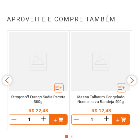
APROVEITE E COMPRE TAMBÉM
o
Strogonoff Frango Sadia Pacote
Massa Talharim Congelado
500g
Nonna Luiza Bandeja 400g
R$
22
,
48
R$
12
,
48
＋
＋
－
－