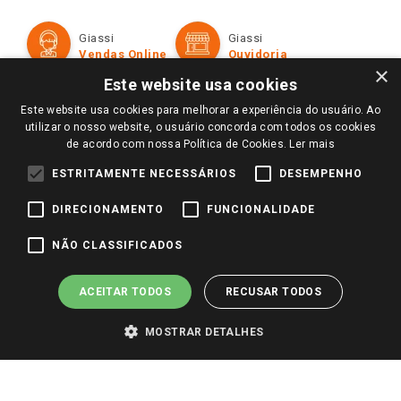
Política de Privacidade e Termos de Uso
Cartão Giassi
Formas de Pagamento
Giassi
Giassi
Televendas
Políticas de entrega
Vendas Online
Ouvidoria
Amigo Giassi
×
Trocas e Devoluções
Este website usa cookies
Notícias
Este website usa cookies para melhorar a experiência do usuário. Ao
Perguntas frequentes
Redes Sociais
utilizar o nosso website, o usuário concorda com todos os cookies
Trabalhe Conosco
de acordo com nossa Política de Cookies.
Ler mais
Identidade Visual
ESTRITAMENTE NECESSÁRIOS
DESEMPENHO
DIRECIONAMENTO
FUNCIONALIDADE
Pagamento e Segurança
NÃO CLASSIFICADOS
ACEITAR TODOS
RECUSAR TODOS
MOSTRAR DETALHES