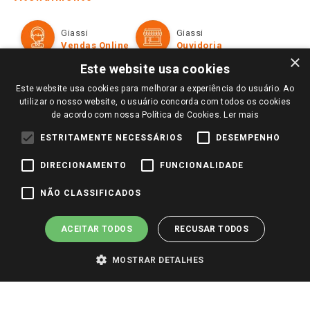
Política de Privacidade e Termos de Uso
Cartão Giassi
Formas de Pagamento
Giassi
Giassi
Televendas
Políticas de entrega
Vendas Online
Ouvidoria
Amigo Giassi
×
Trocas e Devoluções
Este website usa cookies
Notícias
Este website usa cookies para melhorar a experiência do usuário. Ao
Perguntas frequentes
Redes Sociais
utilizar o nosso website, o usuário concorda com todos os cookies
Trabalhe Conosco
de acordo com nossa Política de Cookies.
Ler mais
Identidade Visual
ESTRITAMENTE NECESSÁRIOS
DESEMPENHO
DIRECIONAMENTO
FUNCIONALIDADE
Pagamento e Segurança
NÃO CLASSIFICADOS
ACEITAR TODOS
RECUSAR TODOS
MOSTRAR DETALHES