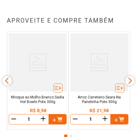
APROVEITE E COMPRE TAMBÉM
on
Pa
Nhoque ao Molho Branco Sadia
Arroz Carreteiro Seara Na
Hot Bowls Pote 300g
Panelinha Pote 300g
R$
8
,
98
R$
21
,
98
＋
＋
－
－