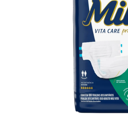
10
º
iogurte