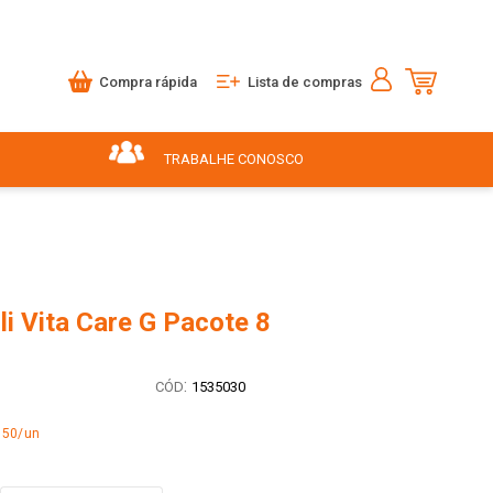
Compra rápida
Lista de compras
TRABALHE CONOSCO
li Vita Care G Pacote 8
:
1535030
,50/un