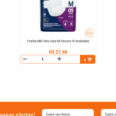
Fralda Mili Vita Care M Pacote 9 Unidades
R$
27
,
98
＋
－
ossas ofertas!