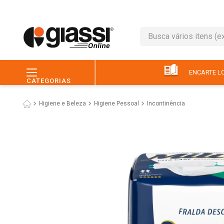
Busca vários itens (ex.: 
TERMOS MAIS BUSC
1
º
café
ENCARTE LO
CATEGORIAS
2
º
leite
Higiene e Beleza
Higiene Pessoal
Incontinência
3
º
queijo
4
º
chocolate
5
º
papel higiênico
6
º
macarrão
7
º
arroz
8
º
pão
9
º
ovo