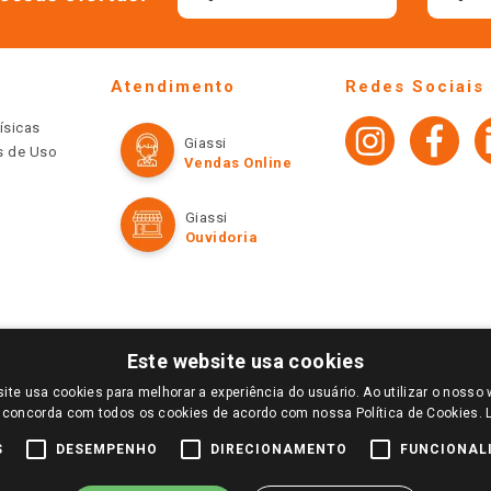
Atendimento
Redes Sociais
ísicas
Giassi
os de Uso
Vendas Online
Giassi
Ouvidoria
Este website usa cookies
ite usa cookies para melhorar a experiência do usuário. Ao utilizar o nosso 
LOGIN E SELECIONE A LOJA DE SUA PREFERÊNCIA. SOMENTE APÓS O LOGIN, OS PREÇOS
 concorda com todos os cookies de acordo com nossa Política de Cookies.
TE SÃO VÁLIDOS APENAS PARA COMPRAS REALIZADAS NO GIASSI.COM.BR E NA LOJA SE
NDAS ONLINE DIVULGADOS NO SITE PREVALECEM ANTE OS DEMAIS EVENTUALMENTE AN
S
DESEMPENHO
DIRECIONAMENTO
FUNCIONAL
DE BUSCAS.
2022 COPYRIGHT - GIASSI SUPERMERCADOS. TODOS OS DIREITOS RESERVADOS.