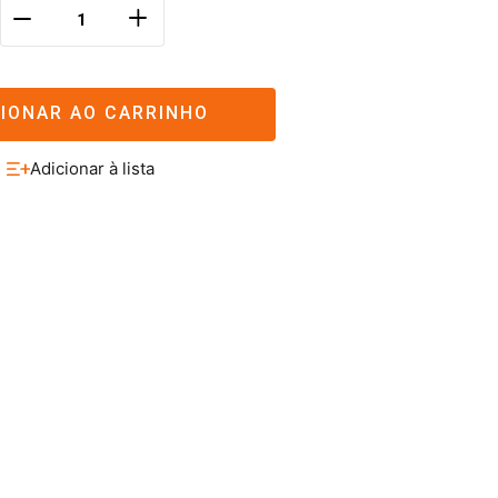
＋
－
CIONAR AO CARRINHO