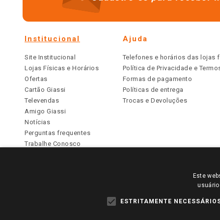
Institucional
Ajuda
Site Institucional
Telefones e horários das lojas f
Lojas Físicas e Horários
Política de Privacidade e Term
Ofertas
Formas de pagamento
Cartão Giassi
Políticas de entrega
Televendas
Trocas e Devoluções
Amigo Giassi
Notícias
Perguntas frequentes
Trabalhe Conosco
Identidade Visual
Este webs
PARA VER OS PREÇOS DA SUA REGIÃO, FAÇA 
usuário
TODOS OS PREÇOS E CONDIÇÕES COMERCIAIS DESTE SI
APLICAM ÀS LOJAS FÍSICAS. OS PREÇOS PARA AS VE
ESTRITAMENTE NECESSÁRIO