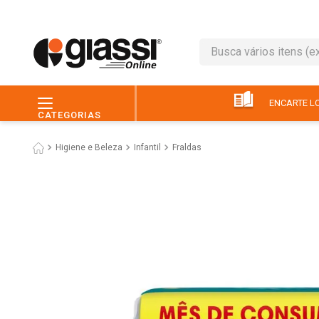
Busca vários itens (ex.: 
TERMOS MAIS BUSC
1
º
leite
ENCARTE LO
CATEGORIAS
2
º
café
Higiene e Beleza
Infantil
Fraldas
3
º
queijo
4
º
papel higiênico
5
º
pão
6
º
chocolate
7
º
ovo
8
º
iogurte
9
º
macarrão