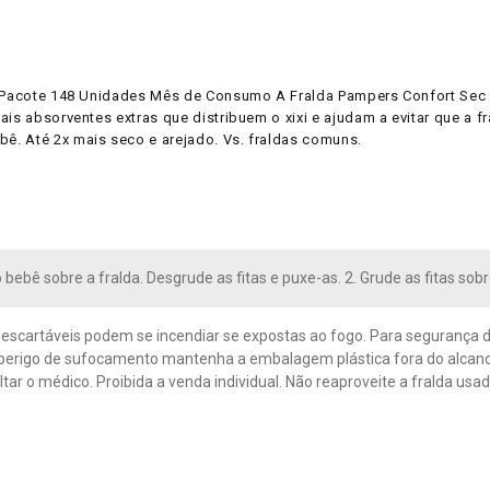
g Pacote 148 Unidades Mês de Consumo A Fralda Pampers Confort Sec 
is absorventes extras que distribuem o xixi e ajudam a evitar que a f
ê. Até 2x mais seco e arejado. Vs. fraldas comuns.
 bebê sobre a fralda. Desgrude as fitas e puxe-as. 2. Grude as fitas sob
descartáveis podem se incendiar se expostas ao fogo. Para segurança 
 perigo de sufocamento mantenha a embalagem plástica fora do alcance
tar o médico. Proibida a venda individual. Não reaproveite a fralda usad