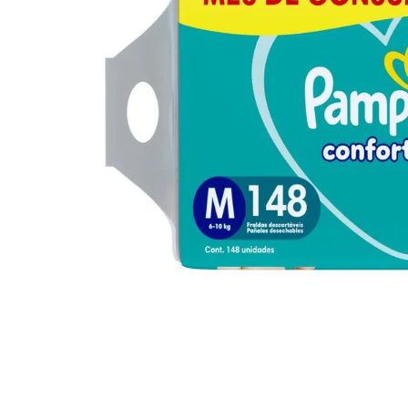
10
º
arroz