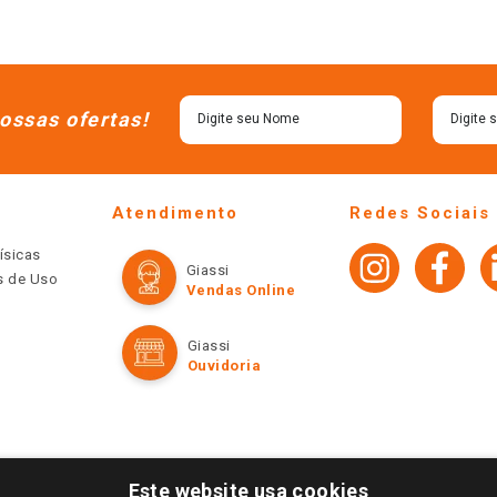
ossas ofertas!
Atendimento
Redes Sociais
ísicas
Giassi
os de Uso
Vendas Online
Giassi
Ouvidoria
Este website usa cookies