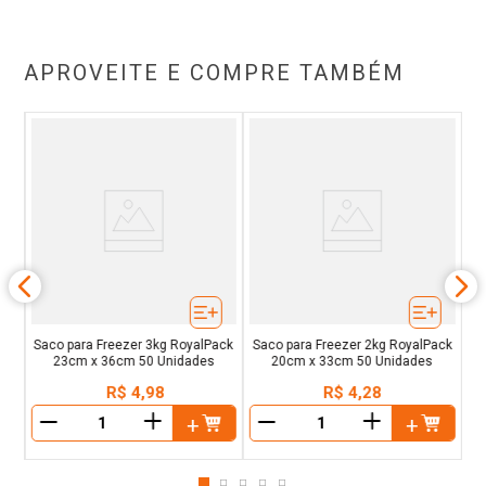
APROVEITE E COMPRE TAMBÉM
ck
F
m
Saco para Freezer 3kg RoyalPack
Saco para Freezer 2kg RoyalPack
23cm x 36cm 50 Unidades
20cm x 33cm 50 Unidades
R$
4
,
98
R$
4
,
28
＋
＋
－
－