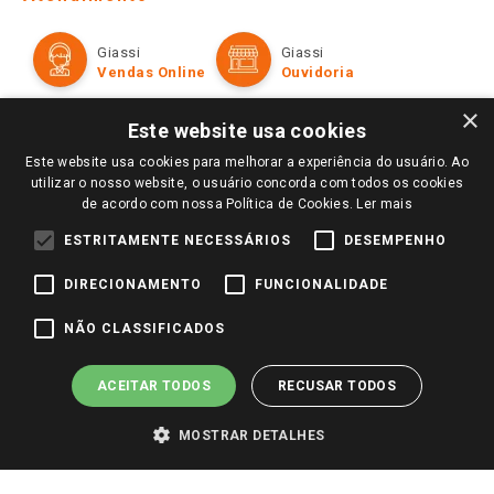
Política de Privacidade e Termos de Uso
Cartão Giassi
Formas de Pagamento
Giassi
Giassi
Televendas
Políticas de entrega
Vendas Online
Ouvidoria
Amigo Giassi
Trocas e Devoluções
×
Notícias
Este website usa cookies
Perguntas frequentes
Redes Sociais
Este website usa cookies para melhorar a experiência do usuário. Ao
Trabalhe Conosco
utilizar o nosso website, o usuário concorda com todos os cookies
de acordo com nossa Política de Cookies.
Ler mais
Identidade Visual
ESTRITAMENTE NECESSÁRIOS
DESEMPENHO
DIRECIONAMENTO
FUNCIONALIDADE
Pagamento e Segurança
NÃO CLASSIFICADOS
ACEITAR TODOS
RECUSAR TODOS
MOSTRAR DETALHES